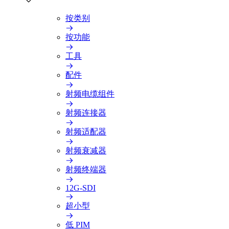
按类别
按功能
工具
配件
射频电缆组件
射频连接器
射频适配器
射频衰减器
射频终端器
12G-SDI
超小型
低 PIM