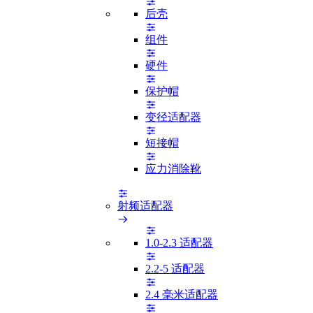
后壳
组件
硬件
保护帽
变径适配器
短接帽
应力消除靴
射频适配器
1.0-2.3 适配器
2.2-5 适配器
2.4 毫米适配器