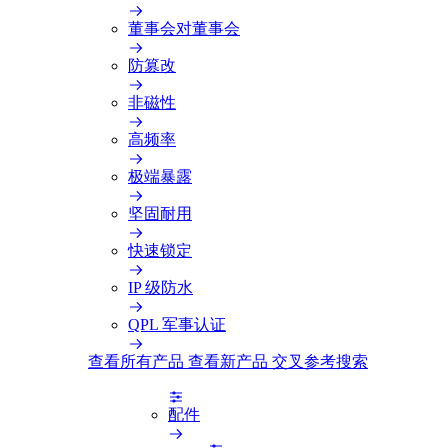
董事会对董事会
防篡改
非磁性
高频率
极端暴露
坚固耐用
快速锁定
IP 级防水
QPL 军事认证
查看所有产品
查看新产品
交叉参考搜索
配件