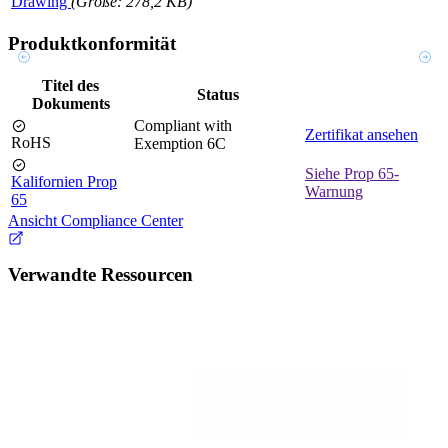
Drawing
(Größe: 278,2 KB)
Produktkonformität
Titel des
Status
Dokuments
Compliant with
Zertifikat ansehen
RoHS
Exemption 6C
Siehe Prop 65-
Kalifornien Prop
Warnung
65
Ansicht Compliance Center
Verwandte Ressourcen