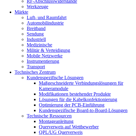
RF-Abschlusswiderstände
Werkzeuge
Märkte
Luft- und Raumfahrt
Automobilindustrie
Breitband
Sendung
Industriell
Medizinische
Militär & Verteidigung
Mobile Netzwerke
Instrumentierung
Transport
Technisches Zentrum
Kundenspezifische Lösungen
Maßgeschneiderte Verbindungslösungen für
Kameramodule
Modifikationen bestehender Produkte
Lösungen für die Kabelkonfektionierung
Optimierung der PCB-Einführung
Kundenspezifische Board-to-Board-Lösungen
Technische Ressourcen
Montageanleitung
Querverweis auf Wettbewerber
QPL/UG Querverweis