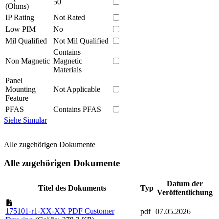
50
(Ohms)
IP Rating
Not Rated
Low PIM
No
Mil Qualified
Not Mil Qualified
Contains
Non Magnetic
Magnetic
Materials
Panel
Mounting
Not Applicable
Feature
PFAS
Contains PFAS
Siehe Simular
Alle zugehörigen Dokumente
Alle zugehörigen Dokumente
Datum der
Titel des Dokuments
Typ
Veröffentlichung
175101-r1-XX-XX PDF Customer
pdf
07.05.2026