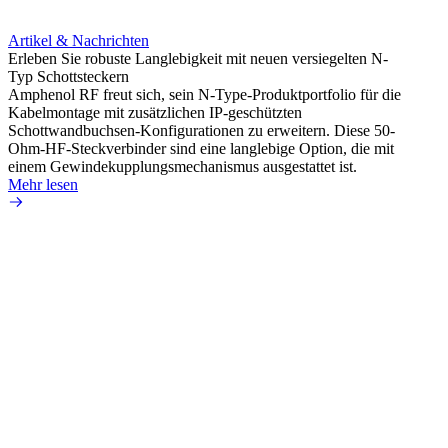
Artikel & Nachrichten
Erleben Sie robuste Langlebigkeit mit neuen versiegelten N-
Typ Schottsteckern
Artik
Amphenol RF freut sich, sein N-Type-Produktportfolio für die
Vermei
Kabelmontage mit zusätzlichen IP-geschützten
raue 
Schottwandbuchsen-Konfigurationen zu erweitern. Diese 50-
Amphen
Ohm-HF-Steckverbinder sind eine langlebige Option, die mit
extre
einem Gewindekupplungsmechanismus ausgestattet ist.
Kabels
Mehr lesen
Mehr 