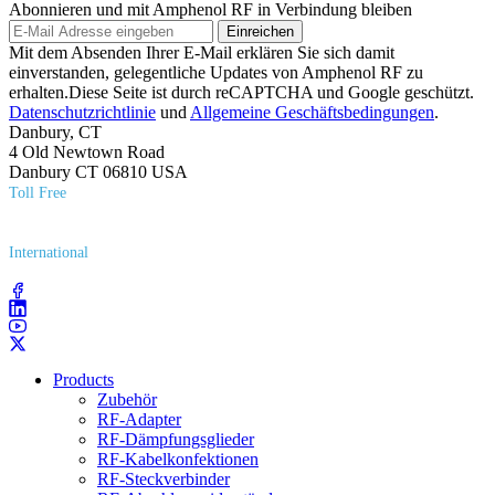
Abonnieren und mit Amphenol RF in Verbindung bleiben
Einreichen
Mit dem Absenden Ihrer E-Mail erklären Sie sich damit
einverstanden, gelegentliche Updates von Amphenol RF zu
erhalten.Diese Seite ist durch reCAPTCHA und Google geschützt.
Datenschutzrichtlinie
und
Allgemeine Geschäftsbedingungen
.
Danbury, CT
4 Old Newtown Road
Danbury CT 06810 USA
Toll Free
(800) 627​-7100
International
(203) 743​-9272
Products
Zubehör
RF-Adapter
RF-Dämpfungsglieder
RF-Kabelkonfektionen
RF-Steckverbinder