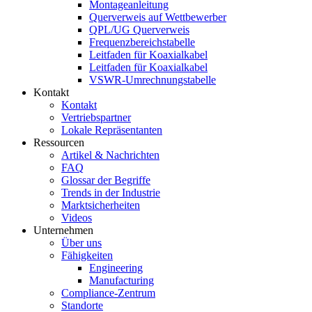
Montageanleitung
Querverweis auf Wettbewerber
QPL/UG Querverweis
Frequenzbereichstabelle
Leitfaden für Koaxialkabel
Leitfaden für Koaxialkabel
VSWR-Umrechnungstabelle
Kontakt
Kontakt
Vertriebspartner
Lokale Repräsentanten
Ressourcen
Artikel & Nachrichten
FAQ
Glossar der Begriffe
Trends in der Industrie
Marktsicherheiten
Videos
Unternehmen
Über uns
Fähigkeiten
Engineering
Manufacturing
Compliance-Zentrum
Standorte