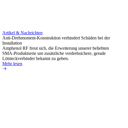
Artikel & Nachrichten
Artik
Anti-Drehmoment-Konstruktion verhindert Schäden bei der
Erweit
Installation
verlu
Amphenol RF freut sich, die Erweiterung unserer beliebten
Amphe
SMA-Produktserie um zusätzliche verdrehsichere, gerade
Produ
Lötsteckverbinder bekannt zu geben.
die fü
Mehr lesen
Mehr 