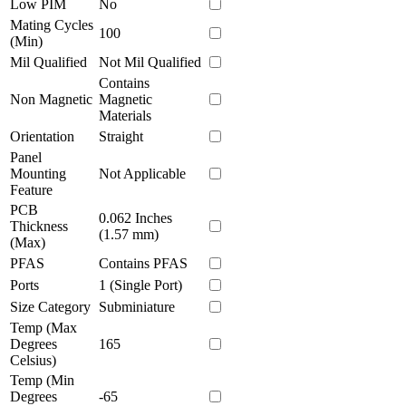
Low PIM
No
Mating Cycles
100
(Min)
Mil Qualified
Not Mil Qualified
Contains
Non Magnetic
Magnetic
Materials
Orientation
Straight
Panel
Mounting
Not Applicable
Feature
PCB
0.062 Inches
Thickness
(1.57 mm)
(Max)
PFAS
Contains PFAS
Ports
1 (Single Port)
Size Category
Subminiature
Temp (Max
Degrees
165
Celsius)
Temp (Min
Degrees
-65