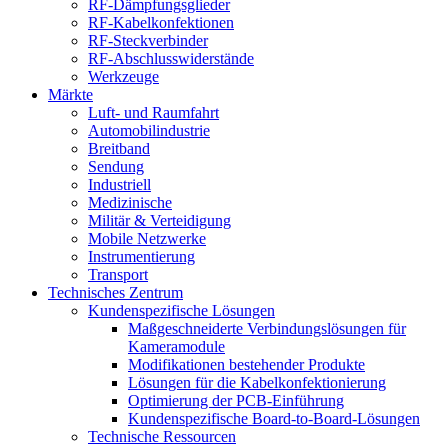
RF-Dämpfungsglieder
RF-Kabelkonfektionen
RF-Steckverbinder
RF-Abschlusswiderstände
Werkzeuge
Märkte
Luft- und Raumfahrt
Automobilindustrie
Breitband
Sendung
Industriell
Medizinische
Militär & Verteidigung
Mobile Netzwerke
Instrumentierung
Transport
Technisches Zentrum
Kundenspezifische Lösungen
Maßgeschneiderte Verbindungslösungen für
Kameramodule
Modifikationen bestehender Produkte
Lösungen für die Kabelkonfektionierung
Optimierung der PCB-Einführung
Kundenspezifische Board-to-Board-Lösungen
Technische Ressourcen