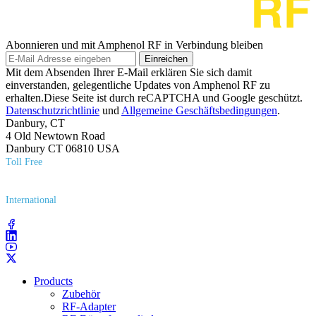
Abonnieren und mit Amphenol RF in Verbindung bleiben
Einreichen
Mit dem Absenden Ihrer E-Mail erklären Sie sich damit
einverstanden, gelegentliche Updates von Amphenol RF zu
erhalten.Diese Seite ist durch reCAPTCHA und Google geschützt.
Datenschutzrichtlinie
und
Allgemeine Geschäftsbedingungen
.
Danbury, CT
4 Old Newtown Road
Danbury CT 06810 USA
Toll Free
(800) 627​-7100
International
(203) 743​-9272
Products
Zubehör
RF-Adapter