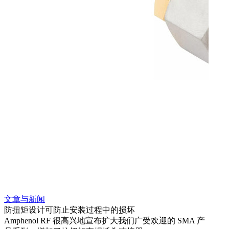
文章与新闻
文章
防扭矩设计可防止安装过程中的损坏
利用
Amphenol RF 很高兴地宣布扩大我们广受欢迎的 SMA 产
Amp