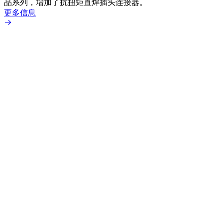
品系列，增加了抗扭矩直焊插头连接器。
专为低
更多信息
更多