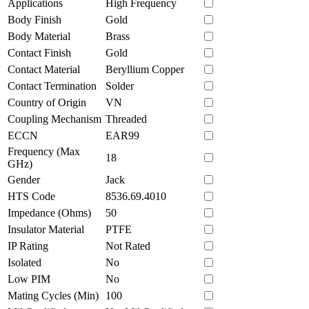
Applications
High Frequency
Body Finish
Gold
Body Material
Brass
Contact Finish
Gold
Contact Material
Beryllium Copper
Contact Termination
Solder
Country of Origin
VN
Coupling Mechanism
Threaded
ECCN
EAR99
Frequency (Max
18
GHz)
Gender
Jack
HTS Code
8536.69.4010
Impedance (Ohms)
50
Insulator Material
PTFE
IP Rating
Not Rated
Isolated
No
Low PIM
No
Mating Cycles (Min)
100