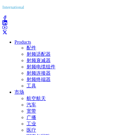
International
(203) 743-9272
Products
配件
射频适配器
射频衰减器
射频电缆组件
射频连接器
射频终端器
工具
市场
航空航天
汽车
宽带
广播
工业
医疗