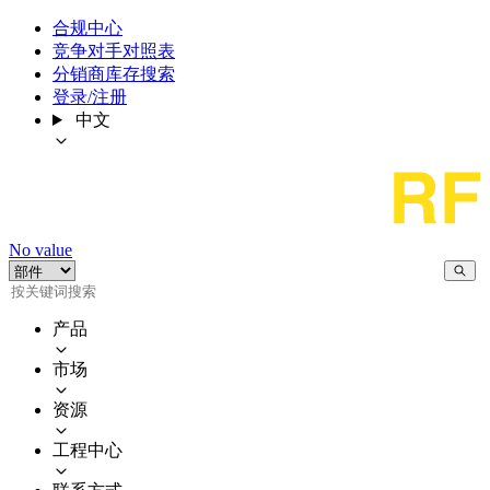
合规中心
竞争对手对照表
分销商库存搜索
登录/注册
中文
No value
产品
市场
资源
工程中心