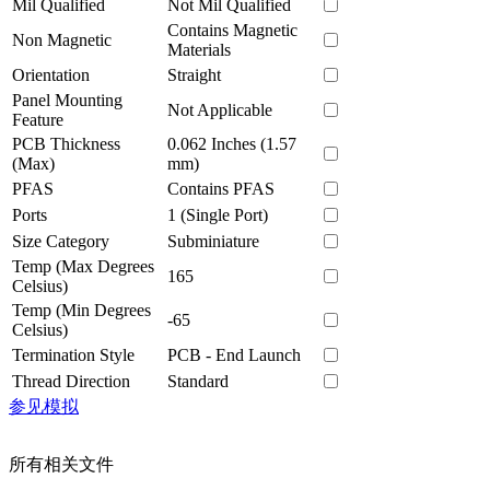
Mil Qualified
Not Mil Qualified
Contains Magnetic
Non Magnetic
Materials
Orientation
Straight
Panel Mounting
Not Applicable
Feature
PCB Thickness
0.062 Inches (1.57
(Max)
mm)
PFAS
Contains PFAS
Ports
1 (Single Port)
Size Category
Subminiature
Temp (Max Degrees
165
Celsius)
Temp (Min Degrees
-65
Celsius)
Termination Style
PCB - End Launch
Thread Direction
Standard
参见模拟
所有相关文件