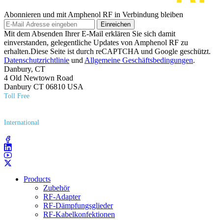
Abonnieren und mit Amphenol RF in Verbindung bleiben
Einreichen
Mit dem Absenden Ihrer E-Mail erklären Sie sich damit
einverstanden, gelegentliche Updates von Amphenol RF zu
erhalten.Diese Seite ist durch reCAPTCHA und Google geschützt.
Datenschutzrichtlinie
und
Allgemeine Geschäftsbedingungen
.
Danbury, CT
4 Old Newtown Road
Danbury CT 06810 USA
Toll Free
(800) 627​-7100
International
(203) 743​-9272
Products
Zubehör
RF-Adapter
RF-Dämpfungsglieder
RF-Kabelkonfektionen