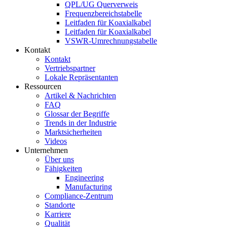
QPL/UG Querverweis
Frequenzbereichstabelle
Leitfaden für Koaxialkabel
Leitfaden für Koaxialkabel
VSWR-Umrechnungstabelle
Kontakt
Kontakt
Vertriebspartner
Lokale Repräsentanten
Ressourcen
Artikel & Nachrichten
FAQ
Glossar der Begriffe
Trends in der Industrie
Marktsicherheiten
Videos
Unternehmen
Über uns
Fähigkeiten
Engineering
Manufacturing
Compliance-Zentrum
Standorte
Karriere
Qualität