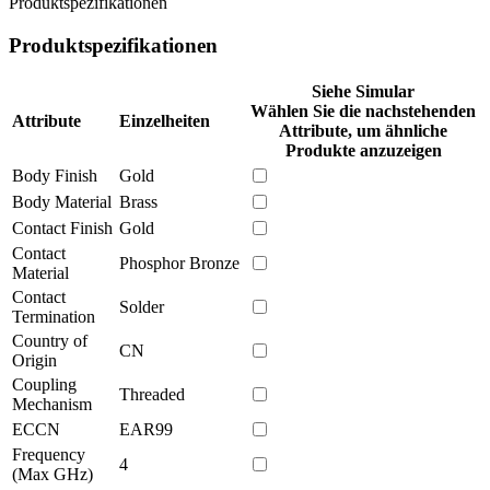
Produktspezifikationen
Produktspezifikationen
Siehe Simular
Wählen Sie die nachstehenden
Attribute
Einzelheiten
Attribute, um ähnliche
Produkte anzuzeigen
Body Finish
Gold
Body Material
Brass
Contact Finish
Gold
Contact
Phosphor Bronze
Material
Contact
Solder
Termination
Country of
CN
Origin
Coupling
Threaded
Mechanism
ECCN
EAR99
Frequency
4
(Max GHz)