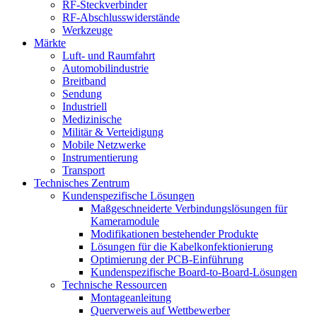
RF-Steckverbinder
RF-Abschlusswiderstände
Werkzeuge
Märkte
Luft- und Raumfahrt
Automobilindustrie
Breitband
Sendung
Industriell
Medizinische
Militär & Verteidigung
Mobile Netzwerke
Instrumentierung
Transport
Technisches Zentrum
Kundenspezifische Lösungen
Maßgeschneiderte Verbindungslösungen für
Kameramodule
Modifikationen bestehender Produkte
Lösungen für die Kabelkonfektionierung
Optimierung der PCB-Einführung
Kundenspezifische Board-to-Board-Lösungen
Technische Ressourcen
Montageanleitung
Querverweis auf Wettbewerber