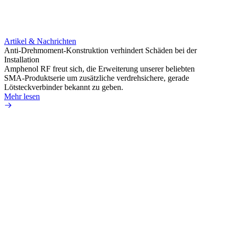
Artikel & Nachrichten
Artik
Anti-Drehmoment-Konstruktion verhindert Schäden bei der
Erweit
Installation
verlu
Amphenol RF freut sich, die Erweiterung unserer beliebten
Amphe
SMA-Produktserie um zusätzliche verdrehsichere, gerade
Produ
Lötsteckverbinder bekannt zu geben.
die fü
Mehr lesen
Mehr 