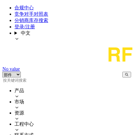
合规中心
竞争对手对照表
分销商库存搜索
登录/注册
中文
No value
产品
市场
资源
工程中心