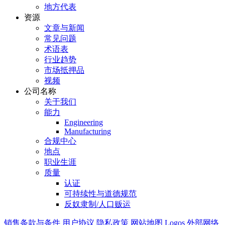
地方代表
资源
文章与新闻
常见问题
术语表
行业趋势
市场抵押品
视频
公司名称
关于我们
能力
Engineering
Manufacturing
合规中心
地点
职业生涯
质量
认证
可持续性与道德规范
反奴隶制/人口贩运
销售条款与条件
用户协议
隐私政策
网站地图
Logos
外部网络