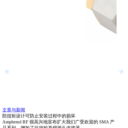
文章与新闻
文章
防扭矩设计可防止安装过程中的损坏
利用
Amphenol RF 很高兴地宣布扩大我们广受欢迎的 SMA 产
Amp
品系列，增加了抗扭矩直焊插头连接器。
专为低