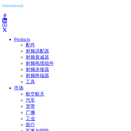
International
(203) 743-9272
Products
配件
射频适配器
射频衰减器
射频电缆组件
射频连接器
射频终端器
工具
市场
航空航天
汽车
宽带
广播
工业
医疗
军事与国防