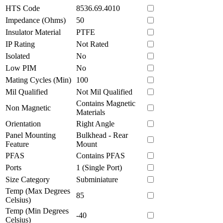
HTS Code
8536.69.4010
Impedance (Ohms)
50
Insulator Material
PTFE
IP Rating
Not Rated
Isolated
No
Low PIM
No
Mating Cycles (Min)
100
Mil Qualified
Not Mil Qualified
Contains Magnetic
Non Magnetic
Materials
Orientation
Right Angle
Panel Mounting
Bulkhead - Rear
Feature
Mount
PFAS
Contains PFAS
Ports
1 (Single Port)
Size Category
Subminiature
Temp (Max Degrees
85
Celsius)
Temp (Min Degrees
-40
Celsius)