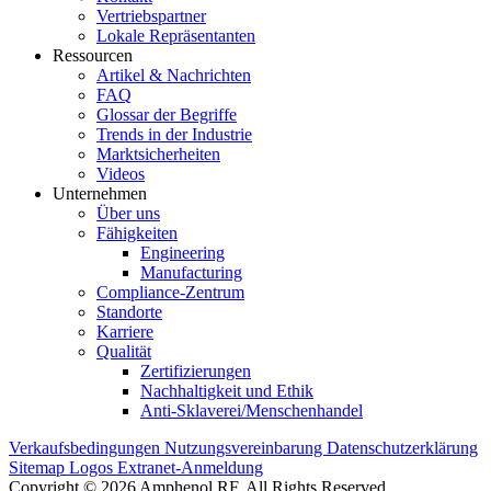
Vertriebspartner
Lokale Repräsentanten
Ressourcen
Artikel & Nachrichten
FAQ
Glossar der Begriffe
Trends in der Industrie
Marktsicherheiten
Videos
Unternehmen
Über uns
Fähigkeiten
Engineering
Manufacturing
Compliance-Zentrum
Standorte
Karriere
Qualität
Zertifizierungen
Nachhaltigkeit und Ethik
Anti-Sklaverei/Menschenhandel
Verkaufsbedingungen
Nutzungsvereinbarung
Datenschutzerklärung
Sitemap
Logos
Extranet-Anmeldung
Copyright © 2026 Amphenol RF. All Rights Reserved.