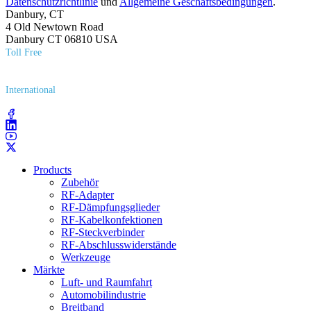
Datenschutzrichtlinie
und
Allgemeine Geschäftsbedingungen
.
Danbury, CT
4 Old Newtown Road
Danbury CT 06810 USA
Toll Free
(800) 627​-7100
International
(203) 743​-9272
Products
Zubehör
RF-Adapter
RF-Dämpfungsglieder
RF-Kabelkonfektionen
RF-Steckverbinder
RF-Abschlusswiderstände
Werkzeuge
Märkte
Luft- und Raumfahrt
Automobilindustrie
Breitband