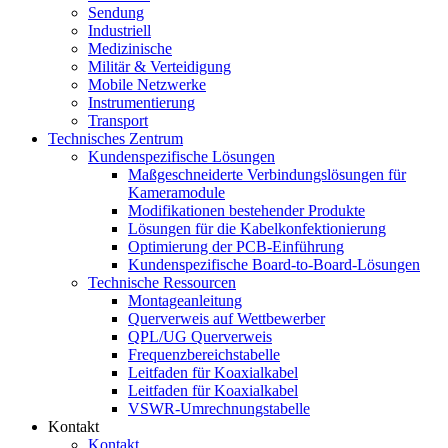
Sendung
Industriell
Medizinische
Militär & Verteidigung
Mobile Netzwerke
Instrumentierung
Transport
Technisches Zentrum
Kundenspezifische Lösungen
Maßgeschneiderte Verbindungslösungen für
Kameramodule
Modifikationen bestehender Produkte
Lösungen für die Kabelkonfektionierung
Optimierung der PCB-Einführung
Kundenspezifische Board-to-Board-Lösungen
Technische Ressourcen
Montageanleitung
Querverweis auf Wettbewerber
QPL/UG Querverweis
Frequenzbereichstabelle
Leitfaden für Koaxialkabel
Leitfaden für Koaxialkabel
VSWR-Umrechnungstabelle
Kontakt
Kontakt