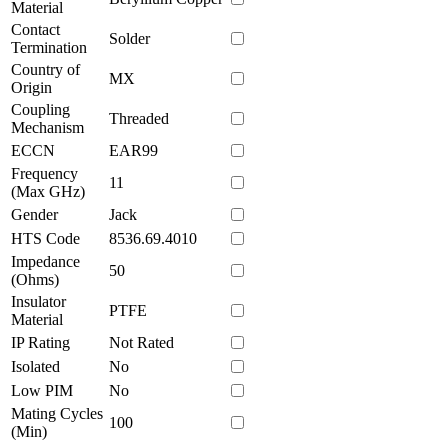
Material
Contact
Solder
Termination
Country of
MX
Origin
Coupling
Threaded
Mechanism
ECCN
EAR99
Frequency
11
(Max GHz)
Gender
Jack
HTS Code
8536.69.4010
Impedance
50
(Ohms)
Insulator
PTFE
Material
IP Rating
Not Rated
Isolated
No
Low PIM
No
Mating Cycles
100
(Min)