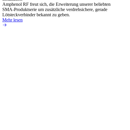
Amphenol RF freut sich, die Erweiterung unserer beliebten
Amphe
SMA-Produktserie um zusätzliche verdrehsichere, gerade
Produ
Lötsteckverbinder bekannt zu geben.
die fü
Mehr lesen
Mehr 