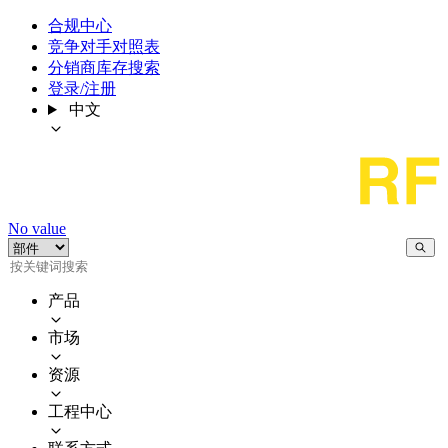
合规中心
竞争对手对照表
分销商库存搜索
登录/注册
中文
No value
产品
市场
资源
工程中心