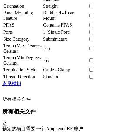
Orientation
Straight
Panel Mounting
Bulkhead - Rear
Feature
Mount
PFAS
Contains PFAS
Ports
1 (Single Port)
Size Category
Subminiature
Temp (Max Degrees
165
Celsius)
Temp (Min Degrees
-65
Celsius)
Termination Style
Cable - Clamp
Thread Direction
Standard
参见模拟
所有相关文件
所有相关文件
锁定的项目需要一个 Amphenol RF 账户