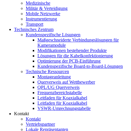
Medizinische
Militär & Verteidigung
Mobile Netzwerke
Instrumentierung
Transport
Technisches Zentrum
Kundenspezifische Lösungen
Maßgeschneiderte Verbindungslösungen für
Kameramodule
Modifikationen bestehender Produkte
Lösungen für die Kabelkonfektionierung
Optimierung der PCB-Einführung
Kundenspezifische Board-to-Board-Lösungen
Technische Ressourcen
Montageanleitung
Querverweis auf Wettbewerber
QPL/UG Querverweis
Frequenzbereichstabelle
Leitfaden für Koaxialkabel
Leitfaden für Koaxialkabel
VSWR-Umrechnungstabelle
Kontakt
Kontakt
Vertriebspartner
Lokale Repräsentanten