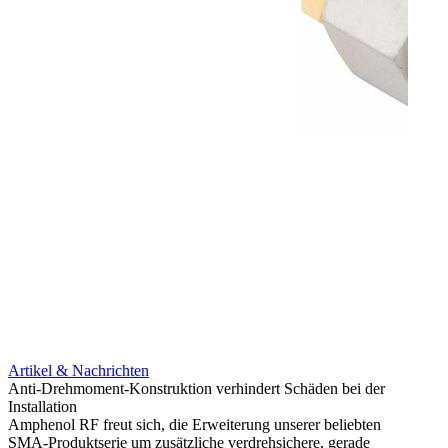
Artikel & Nachrichten
Artik
Anti-Drehmoment-Konstruktion verhindert Schäden bei der
Erweit
Installation
verlu
Amphenol RF freut sich, die Erweiterung unserer beliebten
Amphe
SMA-Produktserie um zusätzliche verdrehsichere, gerade
Produ