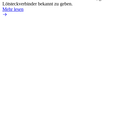
Lötsteckverbinder bekannt zu geben.
die fü
Mehr lesen
Mehr 