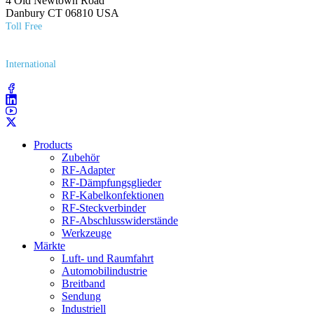
4 Old Newtown Road
Danbury CT 06810 USA
Toll Free
(800) 627​-7100
International
(203) 743​-9272
Products
Zubehör
RF-Adapter
RF-Dämpfungsglieder
RF-Kabelkonfektionen
RF-Steckverbinder
RF-Abschlusswiderstände
Werkzeuge
Märkte
Luft- und Raumfahrt
Automobilindustrie
Breitband
Sendung
Industriell