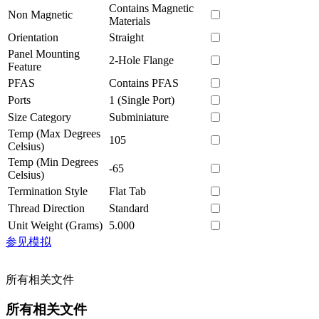
Contains Magnetic
Non Magnetic
Materials
Orientation
Straight
Panel Mounting
2-Hole Flange
Feature
PFAS
Contains PFAS
Ports
1 (Single Port)
Size Category
Subminiature
Temp (Max Degrees
105
Celsius)
Temp (Min Degrees
-65
Celsius)
Termination Style
Flat Tab
Thread Direction
Standard
Unit Weight (Grams)
5.000
参见模拟
所有相关文件
所有相关文件