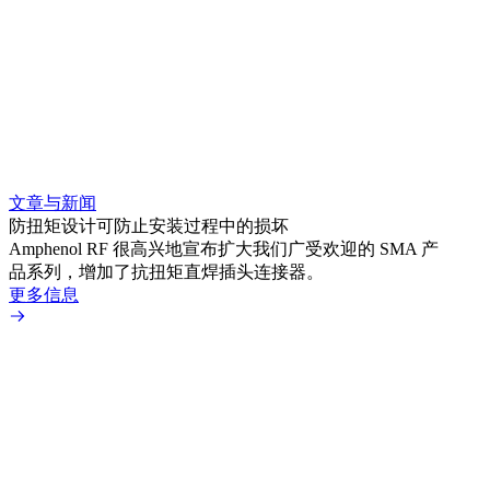
文章与新闻
文章
防扭矩设计可防止安装过程中的损坏
利用
Amphenol RF 很高兴地宣布扩大我们广受欢迎的 SMA 产
Amp
品系列，增加了抗扭矩直焊插头连接器。
专为低
更多信息
更多