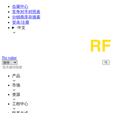
合规中心
竞争对手对照表
分销商库存搜索
登录/注册
中文
No value
产品
市场
资源
工程中心