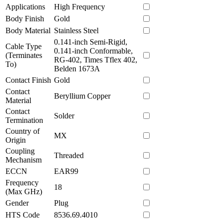
Applications
High Frequency
Body Finish
Gold
Body Material
Stainless Steel
0.141-inch Semi-Rigid,
Cable Type
0.141-inch Conformable,
(Terminates
RG-402, Times Tflex 402,
To)
Belden 1673A
Contact Finish
Gold
Contact
Beryllium Copper
Material
Contact
Solder
Termination
Country of
MX
Origin
Coupling
Threaded
Mechanism
ECCN
EAR99
Frequency
18
(Max GHz)
Gender
Plug
HTS Code
8536.69.4010