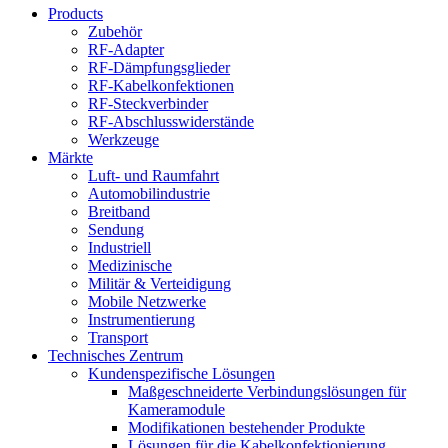
Products
Zubehör
RF-Adapter
RF-Dämpfungsglieder
RF-Kabelkonfektionen
RF-Steckverbinder
RF-Abschlusswiderstände
Werkzeuge
Märkte
Luft- und Raumfahrt
Automobilindustrie
Breitband
Sendung
Industriell
Medizinische
Militär & Verteidigung
Mobile Netzwerke
Instrumentierung
Transport
Technisches Zentrum
Kundenspezifische Lösungen
Maßgeschneiderte Verbindungslösungen für
Kameramodule
Modifikationen bestehender Produkte
Lösungen für die Kabelkonfektionierung