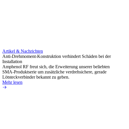
Artikel & Nachrichten
Artik
Anti-Drehmoment-Konstruktion verhindert Schäden bei der
Erweit
Installation
verlu
Amphenol RF freut sich, die Erweiterung unserer beliebten
Amphe
SMA-Produktserie um zusätzliche verdrehsichere, gerade
Produ
Lötsteckverbinder bekannt zu geben.
die fü
Mehr lesen
Mehr 