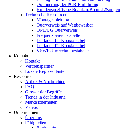
Optimierung der PCB-Einführung
Kundenspezifische Board-to-Board-Lösungen
Technische Ressourcen
Montageanleitung
Querverweis auf Wettbewerber
QPL/UG Querverweis
Frequenzbereichstabelle
Leitfaden für Koaxialkabel
Leitfaden für Koaxialkabel
VSWR-Umrechnungstabelle
Kontakt
Kontakt
Vertriebspartner
Lokale Repräsentanten
Ressourcen
Artikel & Nachrichten
FAQ
Glossar der Begriffe
Trends in der Industrie
Marktsicherheiten
Videos
Unternehmen
Über uns
Fähigkeiten
Engineering