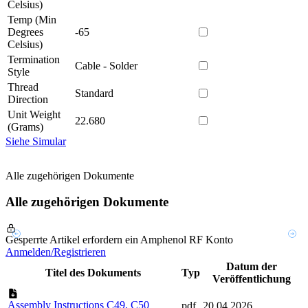
Celsius)
Temp (Min
Degrees
-65
Celsius)
Termination
Cable - Solder
Style
Thread
Standard
Direction
Unit Weight
22.680
(Grams)
Siehe Simular
Alle zugehörigen Dokumente
Alle zugehörigen Dokumente
Gesperrte Artikel erfordern ein Amphenol RF Konto
Anmelden/Registrieren
Datum der
Titel des Dokuments
Typ
Veröffentlichung
Assembly Instructions C49, C50
pdf
20.04.2026