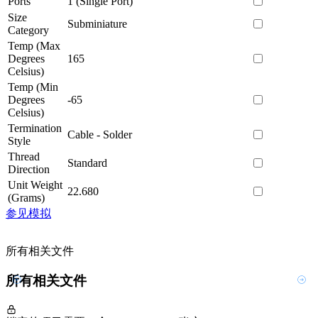
Ports
1 (Single Port)
Size
Subminiature
Category
Temp (Max
Degrees
165
Celsius)
Temp (Min
Degrees
-65
Celsius)
Termination
Cable - Solder
Style
Thread
Standard
Direction
Unit Weight
22.680
(Grams)
参见模拟
所有相关文件
所有相关文件