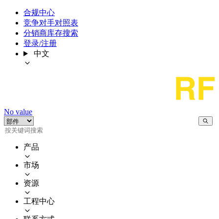
合规中心
竞争对手对照表
分销商库存搜索
登录/注册
中文
No value
产品
市场
资源
工程中心