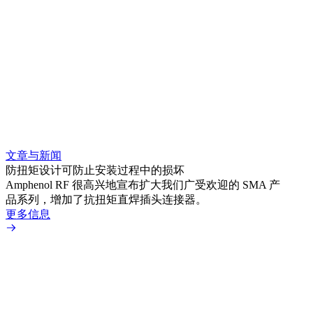
文章与新闻
文章
防扭矩设计可防止安装过程中的损坏
利用
Amphenol RF 很高兴地宣布扩大我们广受欢迎的 SMA 产
Amp
品系列，增加了抗扭矩直焊插头连接器。
专为低
更多信息
更多