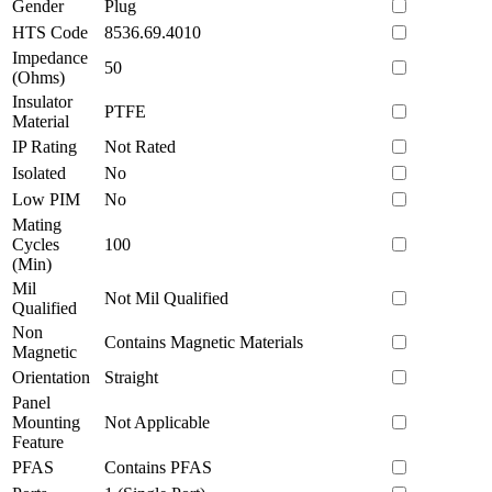
Gender
Plug
HTS Code
8536.69.4010
Impedance
50
(Ohms)
Insulator
PTFE
Material
IP Rating
Not Rated
Isolated
No
Low PIM
No
Mating
Cycles
100
(Min)
Mil
Not Mil Qualified
Qualified
Non
Contains Magnetic Materials
Magnetic
Orientation
Straight
Panel
Mounting
Not Applicable
Feature
PFAS
Contains PFAS