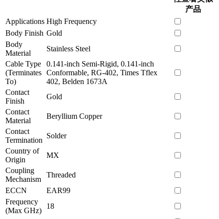
产品
Applications
High Frequency
Body Finish
Gold
Body
Stainless Steel
Material
Cable Type
0.141-inch Semi-Rigid, 0.141-inch
(Terminates
Conformable, RG-402, Times Tflex
To)
402, Belden 1673A
Contact
Gold
Finish
Contact
Beryllium Copper
Material
Contact
Solder
Termination
Country of
MX
Origin
Coupling
Threaded
Mechanism
ECCN
EAR99
Frequency
18
(Max GHz)