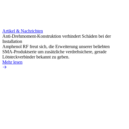
Artikel & Nachrichten
Artik
Anti-Drehmoment-Konstruktion verhindert Schäden bei der
Erweit
Installation
verlu
Amphenol RF freut sich, die Erweiterung unserer beliebten
Amphe
SMA-Produktserie um zusätzliche verdrehsichere, gerade
Produ
Lötsteckverbinder bekannt zu geben.
die fü
Mehr lesen
Mehr 