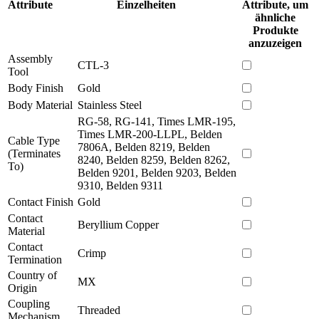
Attribute
Einzelheiten
Attribute, um
ähnliche
Produkte
anzuzeigen
Assembly
CTL-3
Tool
Body Finish
Gold
Body Material
Stainless Steel
RG-58, RG-141, Times LMR-195,
Times LMR-200-LLPL, Belden
Cable Type
7806A, Belden 8219, Belden
(Terminates
8240, Belden 8259, Belden 8262,
To)
Belden 9201, Belden 9203, Belden
9310, Belden 9311
Contact Finish
Gold
Contact
Beryllium Copper
Material
Contact
Crimp
Termination
Country of
MX
Origin
Coupling
Threaded
Mechanism