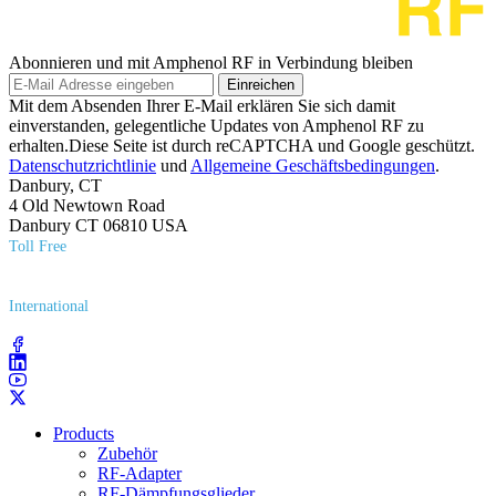
Abonnieren und mit Amphenol RF in Verbindung bleiben
Einreichen
Mit dem Absenden Ihrer E-Mail erklären Sie sich damit
einverstanden, gelegentliche Updates von Amphenol RF zu
erhalten.Diese Seite ist durch reCAPTCHA und Google geschützt.
Datenschutzrichtlinie
und
Allgemeine Geschäftsbedingungen
.
Danbury, CT
4 Old Newtown Road
Danbury CT 06810 USA
Toll Free
(800) 627​-7100
International
(203) 743​-9272
Products
Zubehör
RF-Adapter
RF-Dämpfungsglieder