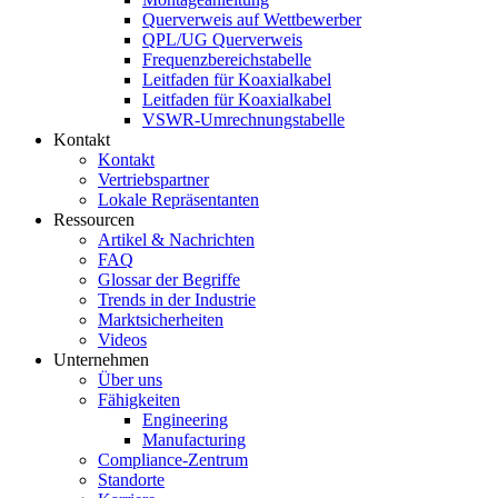
Querverweis auf Wettbewerber
QPL/UG Querverweis
Frequenzbereichstabelle
Leitfaden für Koaxialkabel
Leitfaden für Koaxialkabel
VSWR-Umrechnungstabelle
Kontakt
Kontakt
Vertriebspartner
Lokale Repräsentanten
Ressourcen
Artikel & Nachrichten
FAQ
Glossar der Begriffe
Trends in der Industrie
Marktsicherheiten
Videos
Unternehmen
Über uns
Fähigkeiten
Engineering
Manufacturing
Compliance-Zentrum
Standorte