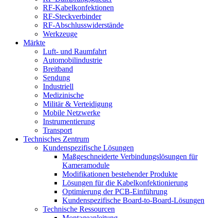
RF-Kabelkonfektionen
RF-Steckverbinder
RF-Abschlusswiderstände
Werkzeuge
Märkte
Luft- und Raumfahrt
Automobilindustrie
Breitband
Sendung
Industriell
Medizinische
Militär & Verteidigung
Mobile Netzwerke
Instrumentierung
Transport
Technisches Zentrum
Kundenspezifische Lösungen
Maßgeschneiderte Verbindungslösungen für
Kameramodule
Modifikationen bestehender Produkte
Lösungen für die Kabelkonfektionierung
Optimierung der PCB-Einführung
Kundenspezifische Board-to-Board-Lösungen
Technische Ressourcen
Montageanleitung