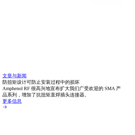
文章与新闻
文章
防扭矩设计可防止安装过程中的损坏
利用
Amphenol RF 很高兴地宣布扩大我们广受欢迎的 SMA 产
Amp
品系列，增加了抗扭矩直焊插头连接器。
专为低
更多信息
更多