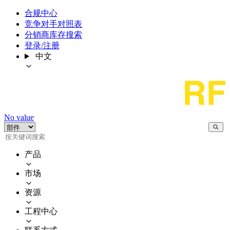
合规中心
竞争对手对照表
分销商库存搜索
登录/注册
中文
No value
产品
市场
资源
工程中心