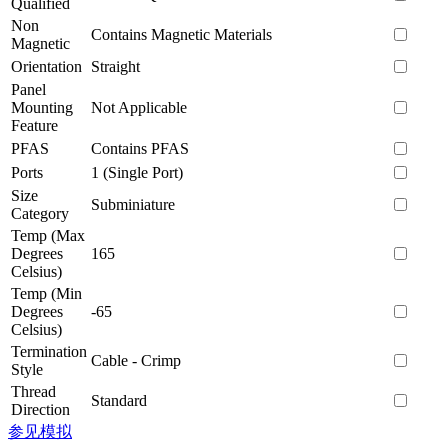
Qualified
Non
Contains Magnetic Materials
Magnetic
Orientation
Straight
Panel
Mounting
Not Applicable
Feature
PFAS
Contains PFAS
Ports
1 (Single Port)
Size
Subminiature
Category
Temp (Max
Degrees
165
Celsius)
Temp (Min
Degrees
-65
Celsius)
Termination
Cable - Crimp
Style
Thread
Standard
Direction
参见模拟