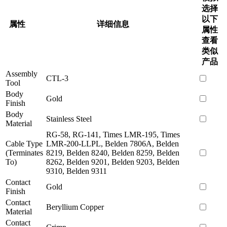
选择
以下
属性
详细信息
属性
查看
类似
产品
Assembly
CTL-3
Tool
Body
Gold
Finish
Body
Stainless Steel
Material
RG-58, RG-141, Times LMR-195, Times
Cable Type
LMR-200-LLPL, Belden 7806A, Belden
(Terminates
8219, Belden 8240, Belden 8259, Belden
To)
8262, Belden 9201, Belden 9203, Belden
9310, Belden 9311
Contact
Gold
Finish
Contact
Beryllium Copper
Material
Contact