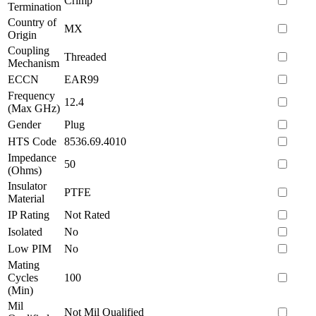
Crimp
Termination
Country of
MX
Origin
Coupling
Threaded
Mechanism
ECCN
EAR99
Frequency
12.4
(Max GHz)
Gender
Plug
HTS Code
8536.69.4010
Impedance
50
(Ohms)
Insulator
PTFE
Material
IP Rating
Not Rated
Isolated
No
Low PIM
No
Mating
Cycles
100
(Min)
Mil
Not Mil Qualified