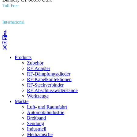
Toll Free
(800) 627​-7100
International
(203) 743​-9272
Products
Zubehör
RF-Adapter
RF-Dämpfungsglieder
RF-Kabelkonfektionen
RF-Steckverbinder
RF-Abschlusswiderstände
Werkzeuge
Märkte
Luft- und Raumfahrt
Automobilindustrie
Breitband
Sendung
Industriell
Medizinische