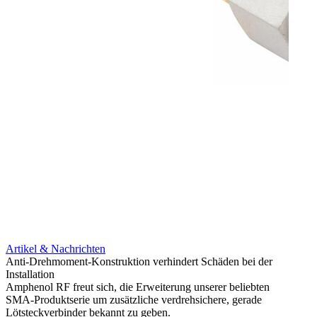
Artikel & Nachrichten
Artik
Anti-Drehmoment-Konstruktion verhindert Schäden bei der
Erweit
Installation
verlu
Amphenol RF freut sich, die Erweiterung unserer beliebten
Amphe
SMA-Produktserie um zusätzliche verdrehsichere, gerade
Produ
Lötsteckverbinder bekannt zu geben.
die fü