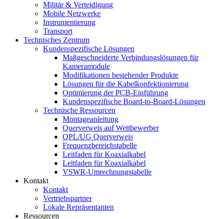
Militär & Verteidigung
Mobile Netzwerke
Instrumentierung
Transport
Technisches Zentrum
Kundenspezifische Lösungen
Maßgeschneiderte Verbindungslösungen für
Kameramodule
Modifikationen bestehender Produkte
Lösungen für die Kabelkonfektionierung
Optimierung der PCB-Einführung
Kundenspezifische Board-to-Board-Lösungen
Technische Ressourcen
Montageanleitung
Querverweis auf Wettbewerber
QPL/UG Querverweis
Frequenzbereichstabelle
Leitfaden für Koaxialkabel
Leitfaden für Koaxialkabel
VSWR-Umrechnungstabelle
Kontakt
Kontakt
Vertriebspartner
Lokale Repräsentanten
Ressourcen