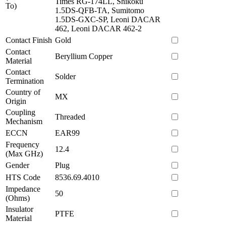
Times RG-174LL, Shikoku
To)
1.5DS-QFB-TA, Sumitomo
1.5DS-GXC-SP, Leoni DACAR
462, Leoni DACAR 462-2
Contact Finish
Gold
Contact
Beryllium Copper
Material
Contact
Solder
Termination
Country of
MX
Origin
Coupling
Threaded
Mechanism
ECCN
EAR99
Frequency
12.4
(Max GHz)
Gender
Plug
HTS Code
8536.69.4010
Impedance
50
(Ohms)
Insulator
PTFE
Material