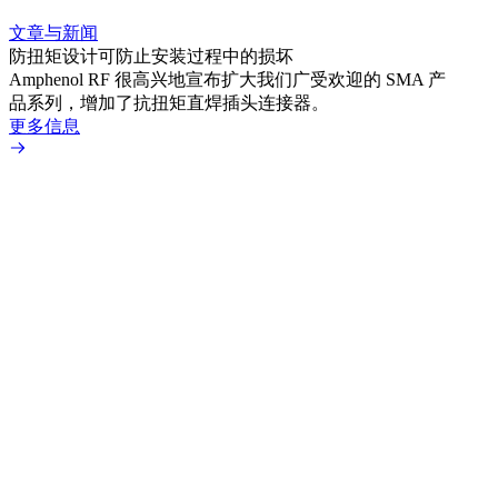
文章与新闻
文章
防扭矩设计可防止安装过程中的损坏
利用
Amphenol RF 很高兴地宣布扩大我们广受欢迎的 SMA 产
Amp
品系列，增加了抗扭矩直焊插头连接器。
专为低
更多信息
更多