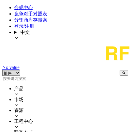
合规中心
竞争对手对照表
分销商库存搜索
登录/注册
中文
No value
产品
市场
资源
工程中心