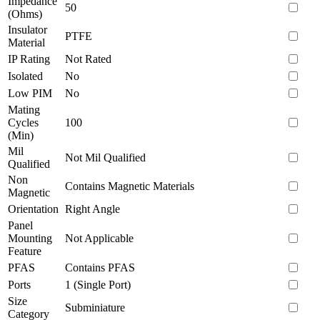
Impedance
50
(Ohms)
Insulator
PTFE
Material
IP Rating
Not Rated
Isolated
No
Low PIM
No
Mating
Cycles
100
(Min)
Mil
Not Mil Qualified
Qualified
Non
Contains Magnetic Materials
Magnetic
Orientation
Right Angle
Panel
Mounting
Not Applicable
Feature
PFAS
Contains PFAS
Ports
1 (Single Port)
Size
Subminiature
Category