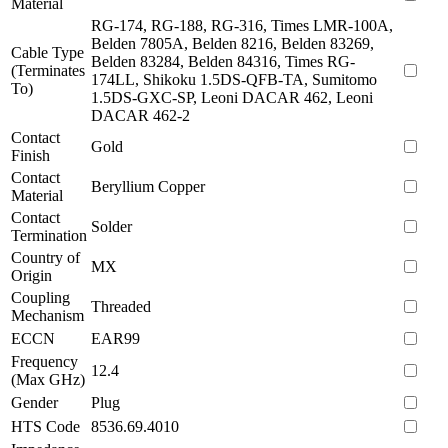
Material
RG-174, RG-188, RG-316, Times LMR-100A,
Belden 7805A, Belden 8216, Belden 83269,
Cable Type
Belden 83284, Belden 84316, Times RG-
(Terminates
174LL, Shikoku 1.5DS-QFB-TA, Sumitomo
To)
1.5DS-GXC-SP, Leoni DACAR 462, Leoni
DACAR 462-2
Contact
Gold
Finish
Contact
Beryllium Copper
Material
Contact
Solder
Termination
Country of
MX
Origin
Coupling
Threaded
Mechanism
ECCN
EAR99
Frequency
12.4
(Max GHz)
Gender
Plug
HTS Code
8536.69.4010