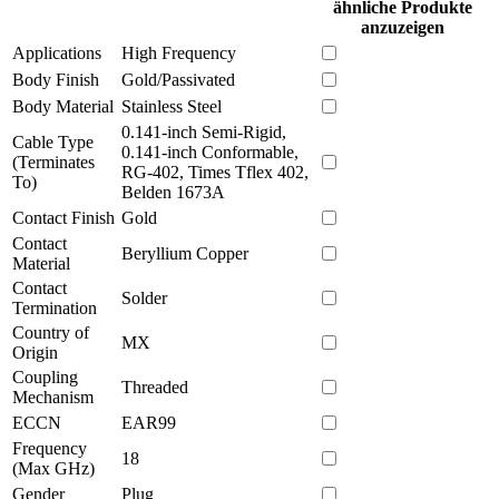
ähnliche Produkte
anzuzeigen
Applications
High Frequency
Body Finish
Gold/Passivated
Body Material
Stainless Steel
0.141-inch Semi-Rigid,
Cable Type
0.141-inch Conformable,
(Terminates
RG-402, Times Tflex 402,
To)
Belden 1673A
Contact Finish
Gold
Contact
Beryllium Copper
Material
Contact
Solder
Termination
Country of
MX
Origin
Coupling
Threaded
Mechanism
ECCN
EAR99
Frequency
18
(Max GHz)
Gender
Plug