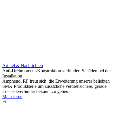
Artikel & Nachrichten
Artik
Anti-Drehmoment-Konstruktion verhindert Schäden bei der
Erweit
Installation
verlu
Amphenol RF freut sich, die Erweiterung unserer beliebten
Amphe
SMA-Produktserie um zusätzliche verdrehsichere, gerade
Produ
Lötsteckverbinder bekannt zu geben.
die fü
Mehr lesen
Mehr 