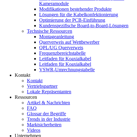
Kameramodule
Modifikationen bestehender Produkte
Lösungen für die Kabelkonfektionierung
Optimierung der PCB-Einführung
Kundenspezifische Board-to-Board-Lösungen
Technische Ressourcen
Montageanleitung
Querverweis auf Wettbewerber
QPL/UG Querverweis
Frequenzbereichstabelle
Leitfaden für Koaxialkabel
Leitfaden für Koaxialkabel
VSWR-Umrechnungstabelle
Kontakt
Kontakt
Vertriebspartner
Lokale Repräsentanten
Ressourcen
Artikel & Nachrichten
FAQ
Glossar der Begriffe
Trends in der Industrie
Marktsicherheiten
Videos
Unternehmen