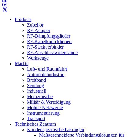
Products
Zubehör
RF-Adapter
RF-Dämpfungsglieder
RF-Kabelkonfektionen
RF-Steckverbinder
RF-Abschlusswiderstände
Werkzeuge
Märkte
Luft- und Raumfahrt
Automobilindustrie
Breitband
Sendung
Industriell
Medizinische
Militär & Verteidigung
Mobile Netzwerke
Instrumentierung
Transport
Technisches Zentrum
Kundenspezifische Lösungen
Maßgeschneiderte Verbindungslösungen für