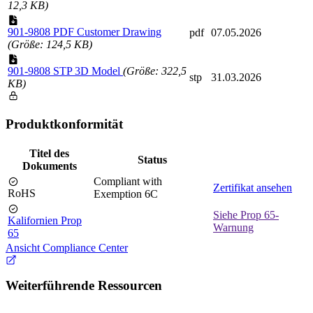
12,3 KB)
901-9808 PDF Customer Drawing
pdf
07.05.2026
(Größe: 124,5 KB)
901-9808 STP 3D Model
(Größe: 322,5
stp
31.03.2026
KB)
Produktkonformität
Titel des
Status
Dokuments
Compliant with
Zertifikat ansehen
RoHS
Exemption 6C
Siehe Prop 65-
Kalifornien Prop
Warnung
65
Ansicht Compliance Center
Weiterführende Ressourcen