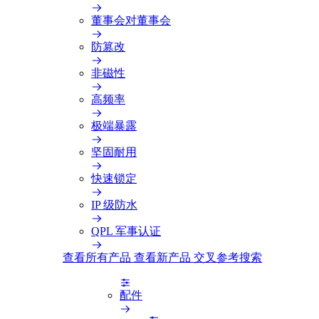
董事会对董事会
防篡改
非磁性
高频率
极端暴露
坚固耐用
快速锁定
IP 级防水
QPL 军事认证
查看所有产品
查看新产品
交叉参考搜索
配件