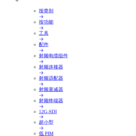
按类别
按功能
工具
配件
射频电缆组件
射频连接器
射频适配器
射频衰减器
射频终端器
12G-SDI
超小型
低 PIM