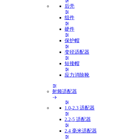
后壳
组件
硬件
保护帽
变径适配器
短接帽
应力消除靴
射频适配器
1.0-2.3 适配器
2.2-5 适配器
2.4 毫米适配器