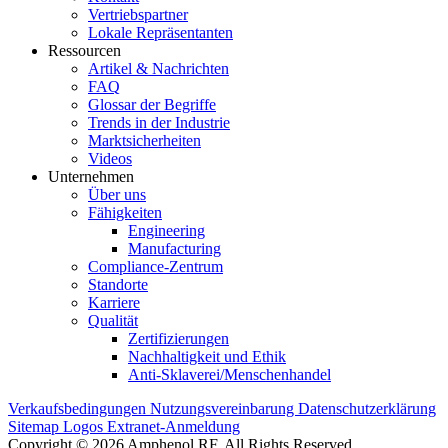
Vertriebspartner
Lokale Repräsentanten
Ressourcen
Artikel & Nachrichten
FAQ
Glossar der Begriffe
Trends in der Industrie
Marktsicherheiten
Videos
Unternehmen
Über uns
Fähigkeiten
Engineering
Manufacturing
Compliance-Zentrum
Standorte
Karriere
Qualität
Zertifizierungen
Nachhaltigkeit und Ethik
Anti-Sklaverei/Menschenhandel
Verkaufsbedingungen
Nutzungsvereinbarung
Datenschutzerklärung
Sitemap
Logos
Extranet-Anmeldung
Copyright © 2026 Amphenol RF. All Rights Reserved.