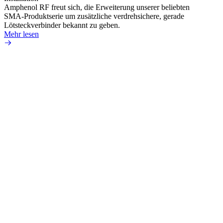
Amphenol RF freut sich, die Erweiterung unserer beliebten
Amphe
SMA-Produktserie um zusätzliche verdrehsichere, gerade
Produ
Lötsteckverbinder bekannt zu geben.
die fü
Mehr lesen
Mehr 