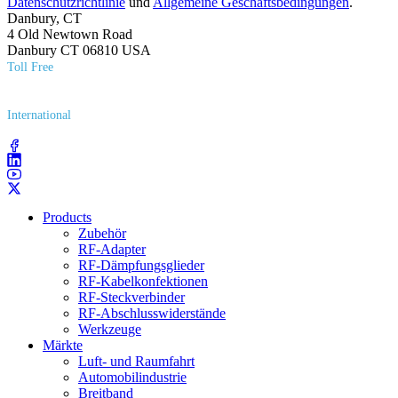
Datenschutzrichtlinie
und
Allgemeine Geschäftsbedingungen
.
Danbury, CT
4 Old Newtown Road
Danbury CT 06810 USA
Toll Free
(800) 627​-7100
International
(203) 743​-9272
Products
Zubehör
RF-Adapter
RF-Dämpfungsglieder
RF-Kabelkonfektionen
RF-Steckverbinder
RF-Abschlusswiderstände
Werkzeuge
Märkte
Luft- und Raumfahrt
Automobilindustrie
Breitband