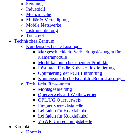
Sendung
Industriell
Medizinische
Militär & Verteidigung
Mobile Netzwerke
Instrumentierung
Transport
Technisches Zentrum
Kundenspezifische Lösungen
Maßgeschneiderte Verbindungslösungen für
Kameramodule
Modifikationen bestehender Produkte
Lösungen für die Kabelkonfektionierung
Optimierung der PCB-Einführung
Kundenspezifische Board-to-Board-Lösungen
Technische Ressourcen
Montageanleitung
Querverweis auf Wettbewerber
QPL/UG Querverweis
Frequenzbereichstabelle
Leitfaden für Koaxialkabel
Leitfaden für Koaxialkabel
VSWR-Umrechnungstabelle
Kontakt
Kontakt