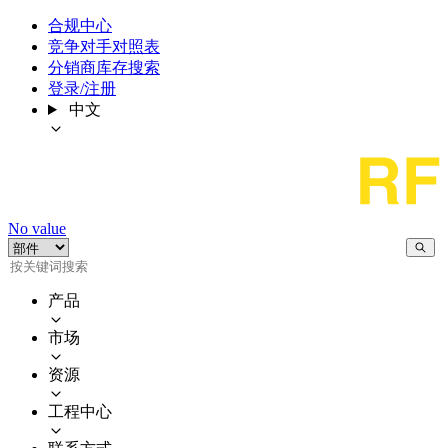
合规中心
竞争对手对照表
分销商库存搜索
登录/注册
中文
No value
产品
市场
资源
工程中心