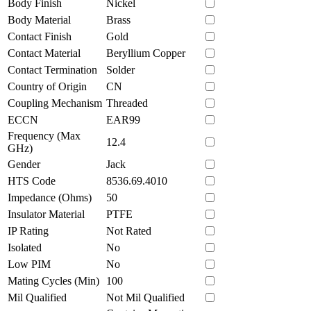
Body Finish
Nickel
Body Material
Brass
Contact Finish
Gold
Contact Material
Beryllium Copper
Contact Termination
Solder
Country of Origin
CN
Coupling Mechanism
Threaded
ECCN
EAR99
Frequency (Max
12.4
GHz)
Gender
Jack
HTS Code
8536.69.4010
Impedance (Ohms)
50
Insulator Material
PTFE
IP Rating
Not Rated
Isolated
No
Low PIM
No
Mating Cycles (Min)
100
Mil Qualified
Not Mil Qualified