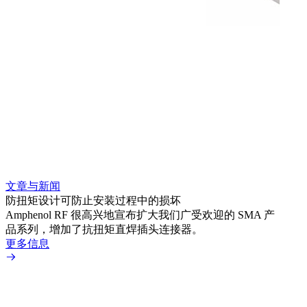
文章与新闻
文章
防扭矩设计可防止安装过程中的损坏
利用
Amphenol RF 很高兴地宣布扩大我们广受欢迎的 SMA 产
Amp
品系列，增加了抗扭矩直焊插头连接器。
专为低
更多信息
更多