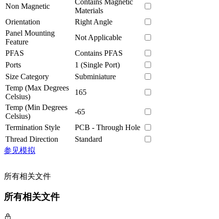
Contains Magnetic
Non Magnetic
Materials
Orientation
Right Angle
Panel Mounting
Not Applicable
Feature
PFAS
Contains PFAS
Ports
1 (Single Port)
Size Category
Subminiature
Temp (Max Degrees
165
Celsius)
Temp (Min Degrees
-65
Celsius)
Termination Style
PCB - Through Hole
Thread Direction
Standard
参见模拟
所有相关文件
所有相关文件