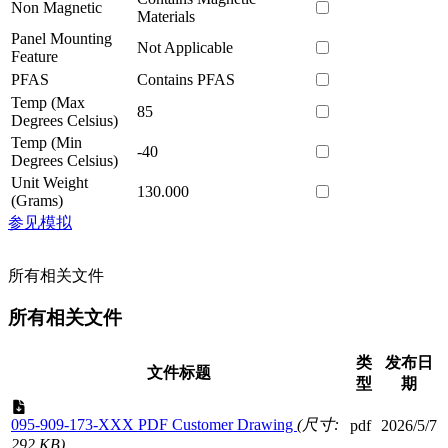
Non Magnetic
Materials
Panel Mounting
Not Applicable
Feature
PFAS
Contains PFAS
Temp (Max
85
Degrees Celsius)
Temp (Min
-40
Degrees Celsius)
Unit Weight
130.000
(Grams)
参见模拟
所有相关文件
所有相关文件
类
发布日
文件标题
型
期
095-909-173-XXX PDF Customer Drawing
(尺寸:
pdf
2026/5/7
292 KB)