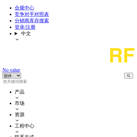
合规中心
竞争对手对照表
分销商库存搜索
登录/注册
中文
No value
产品
市场
资源
工程中心