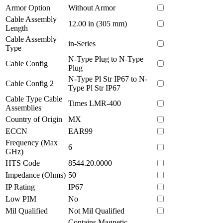
Armor Option
Without Armor
Cable Assembly
12.00 in (305 mm)
Length
Cable Assembly
in-Series
Type
N-Type Plug to N-Type
Cable Config
Plug
N-Type Pl Str IP67 to N-
Cable Config 2
Type Pl Str IP67
Cable Type Cable
Times LMR-400
Assemblies
Country of Origin
MX
ECCN
EAR99
Frequency (Max
6
GHz)
HTS Code
8544.20.0000
Impedance (Ohms)
50
IP Rating
IP67
Low PIM
No
Mil Qualified
Not Mil Qualified
Contains Magnetic