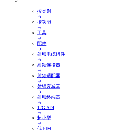
按类别
按功能
工具
配件
射频电缆组件
射频连接器
射频适配器
射频衰减器
射频终端器
12G-SDI
超小型
低 PIM