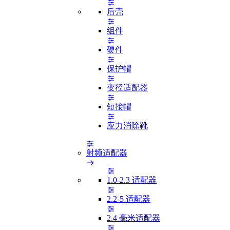
后壳
组件
硬件
保护帽
变径适配器
短接帽
应力消除靴
射频适配器
1.0-2.3 适配器
2.2-5 适配器
2.4 毫米适配器