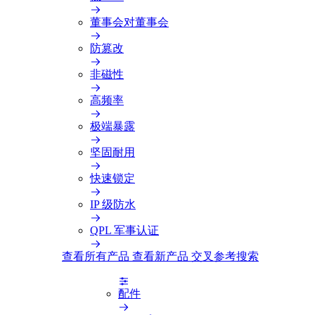
董事会对董事会
防篡改
非磁性
高频率
极端暴露
坚固耐用
快速锁定
IP 级防水
QPL 军事认证
查看所有产品
查看新产品
交叉参考搜索
配件