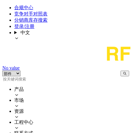
合规中心
竞争对手对照表
分销商库存搜索
登录/注册
中文
No value
产品
市场
资源
工程中心