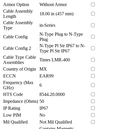
Armor Option
Without Armor
Cable Assembly
18.00 in (457 mm)
Length
Cable Assembly
in-Series
Type
N-Type Plug to N-Type
Cable Config
Plug
N-Type Pl Str IP67 to N-
Cable Config 2
Type Pl Str IP67
Cable Type Cable
Times LMR-400
Assemblies
Country of Origin
MX
ECCN
EAR99
Frequency (Max
6
GHz)
HTS Code
8544.20.0000
Impedance (Ohms)
50
IP Rating
IP67
Low PIM
No
Mil Qualified
Not Mil Qualified
Contains Magnetic