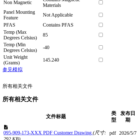
Non Magnetic
Materials
Panel Mounting
Not Applicable
Feature
PFAS
Contains PFAS
Temp (Max
85
Degrees Celsius)
Temp (Min
-40
Degrees Celsius)
Unit Weight
145.240
(Grams)
参见模拟
所有相关文件
所有相关文件
类
发布日
文件标题
型
期
095-909-173-XXX PDF Customer Drawing
(尺寸:
pdf
2026/5/7
292 KB)