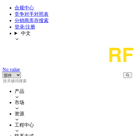
合规中心
竞争对手对照表
分销商库存搜索
登录/注册
中文
No value
产品
市场
资源
工程中心