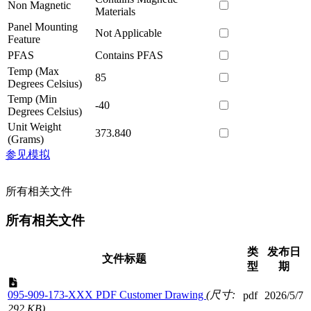
Non Magnetic
Materials
Panel Mounting
Not Applicable
Feature
PFAS
Contains PFAS
Temp (Max
85
Degrees Celsius)
Temp (Min
-40
Degrees Celsius)
Unit Weight
373.840
(Grams)
参见模拟
所有相关文件
所有相关文件
类
发布日
文件标题
型
期
095-909-173-XXX PDF Customer Drawing
(尺寸:
pdf
2026/5/7
292 KB)