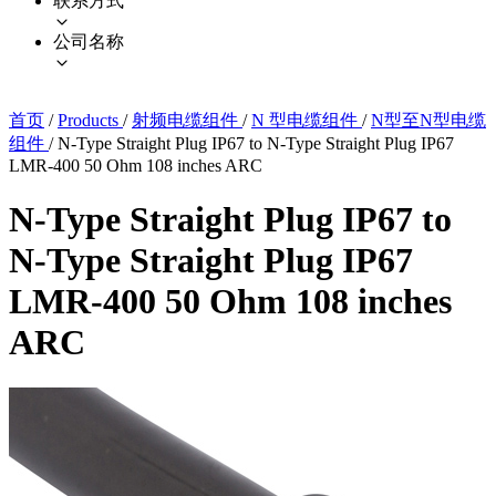
联系方式
公司名称
首页
/
Products
/
射频电缆组件
/
N 型电缆组件
/
N型至N型电缆
组件
/
N-Type Straight Plug IP67 to N-Type Straight Plug IP67
LMR-400 50 Ohm 108 inches ARC
N-Type Straight Plug IP67 to
N-Type Straight Plug IP67
LMR-400 50 Ohm 108 inches
ARC