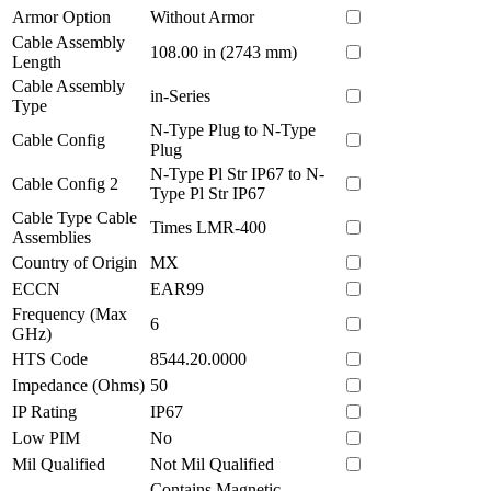
Armor Option
Without Armor
Cable Assembly
108.00 in (2743 mm)
Length
Cable Assembly
in-Series
Type
N-Type Plug to N-Type
Cable Config
Plug
N-Type Pl Str IP67 to N-
Cable Config 2
Type Pl Str IP67
Cable Type Cable
Times LMR-400
Assemblies
Country of Origin
MX
ECCN
EAR99
Frequency (Max
6
GHz)
HTS Code
8544.20.0000
Impedance (Ohms)
50
IP Rating
IP67
Low PIM
No
Mil Qualified
Not Mil Qualified
Contains Magnetic