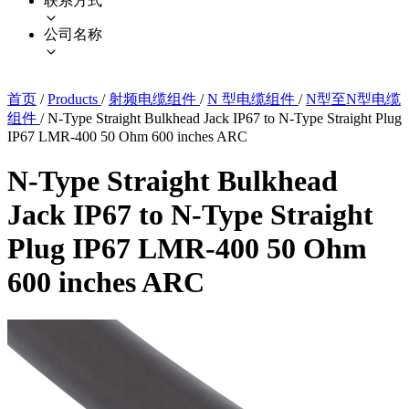
联系方式
公司名称
首页
/
Products
/
射频电缆组件
/
N 型电缆组件
/
N型至N型电缆
组件
/
N-Type Straight Bulkhead Jack IP67 to N-Type Straight Plug
IP67 LMR-400 50 Ohm 600 inches ARC
N-Type Straight Bulkhead
Jack IP67 to N-Type Straight
Plug IP67 LMR-400 50 Ohm
600 inches ARC