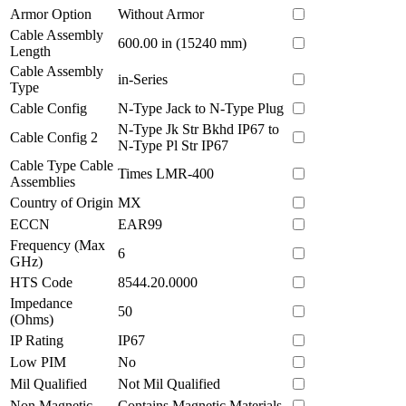
Armor Option
Without Armor
Cable Assembly
600.00 in (15240 mm)
Length
Cable Assembly
in-Series
Type
Cable Config
N-Type Jack to N-Type Plug
N-Type Jk Str Bkhd IP67 to
Cable Config 2
N-Type Pl Str IP67
Cable Type Cable
Times LMR-400
Assemblies
Country of Origin
MX
ECCN
EAR99
Frequency (Max
6
GHz)
HTS Code
8544.20.0000
Impedance
50
(Ohms)
IP Rating
IP67
Low PIM
No
Mil Qualified
Not Mil Qualified
Non Magnetic
Contains Magnetic Materials