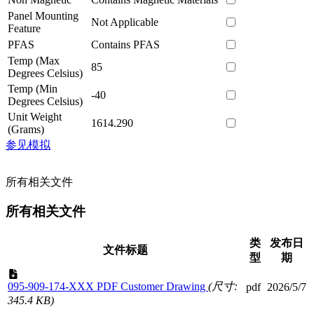
Panel Mounting
Not Applicable
Feature
PFAS
Contains PFAS
Temp (Max
85
Degrees Celsius)
Temp (Min
-40
Degrees Celsius)
Unit Weight
1614.290
(Grams)
参见模拟
所有相关文件
所有相关文件
类
发布日
文件标题
型
期
095-909-174-XXX PDF Customer Drawing
(尺寸:
pdf
2026/5/7
345.4 KB)