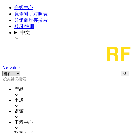
合规中心
竞争对手对照表
分销商库存搜索
登录/注册
中文
No value
产品
市场
资源
工程中心