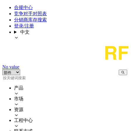
合规中心
竞争对手对照表
分销商库存搜索
登录/注册
中文
No value
产品
市场
资源
工程中心