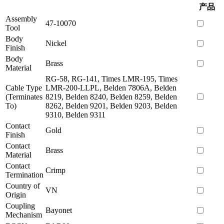
产品
Assembly
47-10070
Tool
Body
Nickel
Finish
Body
Brass
Material
RG-58, RG-141, Times LMR-195, Times
Cable Type
LMR-200-LLPL, Belden 7806A, Belden
(Terminates
8219, Belden 8240, Belden 8259, Belden
To)
8262, Belden 9201, Belden 9203, Belden
9310, Belden 9311
Contact
Gold
Finish
Contact
Brass
Material
Contact
Crimp
Termination
Country of
VN
Origin
Coupling
Bayonet
Mechanism