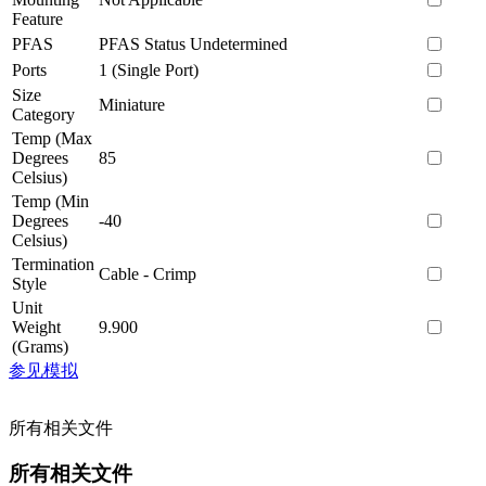
Feature
PFAS
PFAS Status Undetermined
Ports
1 (Single Port)
Size
Miniature
Category
Temp (Max
Degrees
85
Celsius)
Temp (Min
Degrees
-40
Celsius)
Termination
Cable - Crimp
Style
Unit
Weight
9.900
(Grams)
参见模拟
所有相关文件
所有相关文件