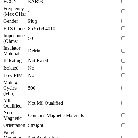
ECCN
EAR99
Frequency
4
(Max GHz)
Gender
Plug
HTS Code
8536.69.4010
Impedance
50
(Ohms)
Insulator
Delrin
Material
IP Rating
Not Rated
Isolated
No
Low PIM
No
Mating
Cycles
500
(Min)
Mil
Not Mil Qualified
Qualified
Non
Contains Magnetic Materials
Magnetic
Orientation
Straight
Panel
Mounting
Not Applicable