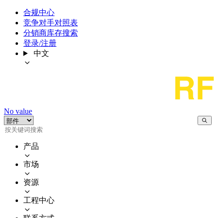
合规中心
竞争对手对照表
分销商库存搜索
登录/注册
中文
No value
产品
市场
资源
工程中心