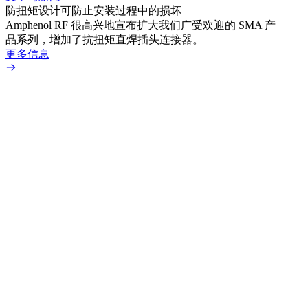
防扭矩设计可防止安装过程中的损坏
利用
Amphenol RF 很高兴地宣布扩大我们广受欢迎的 SMA 产
Amp
品系列，增加了抗扭矩直焊插头连接器。
专为低
更多信息
更多