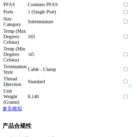
PFAS
Contains PFAS
Ports
1 (Single Port)
Size
Subminiature
Category
Temp (Max
Degrees
165
Celsius)
Temp (Min
Degrees
-65
Celsius)
Termination
Cable - Clamp
Style
Thread
Standard
Direction
Unit
Weight
8.140
(Grams)
参见模拟
产品合规性