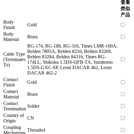
查看
类似
产品
Body
Gold
Finish
Body
Brass
Material
RG-174, RG-188, RG-316, Times LMR-100A,
Belden 7805A, Belden 8216, Belden 83269,
Cable Type
Belden 83284, Belden 84316, Times RG-
(Terminates
174LL, Shikoku 1.5DS-QFB-TA, Sumitomo
To)
1.5DS-GXC-SP, Leoni DACAR 462, Leoni
DACAR 462-2
Contact
Gold
Finish
Contact
Brass
Material
Contact
Solder
Termination
Country of
CN
Origin
Coupling
Threaded
Mechanism