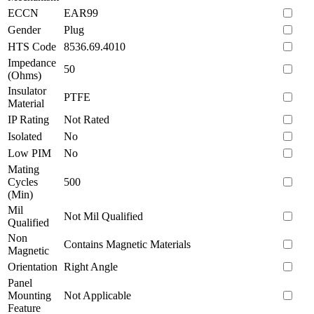
ECCN
EAR99
Gender
Plug
HTS Code
8536.69.4010
Impedance
50
(Ohms)
Insulator
PTFE
Material
IP Rating
Not Rated
Isolated
No
Low PIM
No
Mating
Cycles
500
(Min)
Mil
Not Mil Qualified
Qualified
Non
Contains Magnetic Materials
Magnetic
Orientation
Right Angle
Panel
Mounting
Not Applicable
Feature