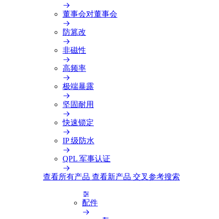
董事会对董事会
防篡改
非磁性
高频率
极端暴露
坚固耐用
快速锁定
IP 级防水
QPL 军事认证
查看所有产品
查看新产品
交叉参考搜索
配件