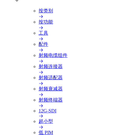
按类别
按功能
工具
配件
射频电缆组件
射频连接器
射频适配器
射频衰减器
射频终端器
12G-SDI
超小型
低 PIM