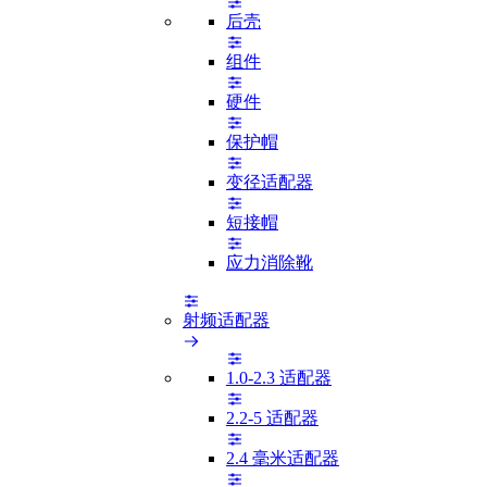
后壳
组件
硬件
保护帽
变径适配器
短接帽
应力消除靴
射频适配器
1.0-2.3 适配器
2.2-5 适配器
2.4 毫米适配器