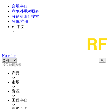
合规中心
竞争对手对照表
分销商库存搜索
登录/注册
中文
No value
产品
市场
资源
工程中心