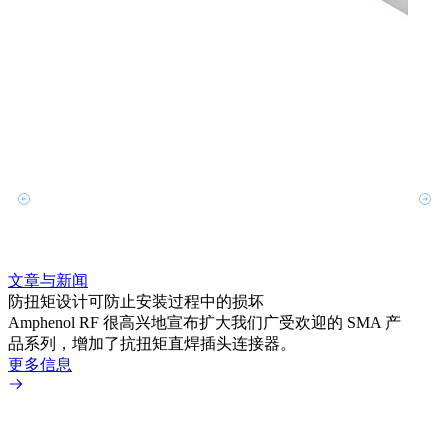
文章与新闻
文章
防扭矩设计可防止安装过程中的损坏
利用
Amphenol RF 很高兴地宣布扩大我们广受欢迎的 SMA 产
Amp
品系列，增加了抗扭矩直焊插头连接器。
专为低
更多信息
更多