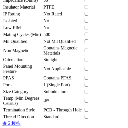
Impedance (Ohms)
50
Insulator Material
PTFE
IP Rating
Not Rated
Isolated
No
Low PIM
No
Mating Cycles (Min)
500
Mil Qualified
Not Mil Qualified
Contains Magnetic
Non Magnetic
Materials
Orientation
Straight
Panel Mounting
Not Applicable
Feature
PFAS
Contains PFAS
Ports
1 (Single Port)
Size Category
Subminiature
Temp (Min Degrees
-65
Celsius)
Termination Style
PCB - Through Hole
Thread Direction
Standard
参见模拟