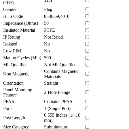
12.4
GHz)
Gender
Plug
HTS Code
8536.69.4010
Impedance (Ohms)
50
Insulator Material
PTFE
IP Rating
Not Rated
Isolated
No
Low PIM
No
Mating Cycles (Min)
500
Mil Qualified
Not Mil Qualified
Contains Magnetic
Non Magnetic
Materials
Orientation
Straight
Panel Mounting
2-Hole Flange
Feature
PFAS
Contains PFAS
Ports
1 (Single Port)
0.555 Inches (14.10
Post Length
mm)
Size Category
Subminiature