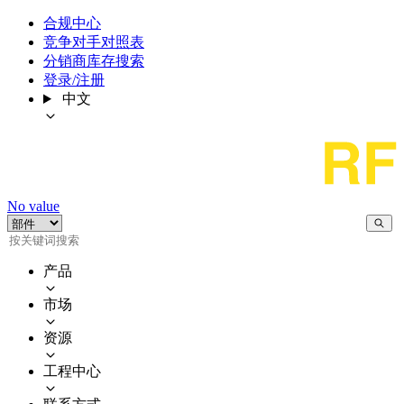
合规中心
竞争对手对照表
分销商库存搜索
登录/注册
中文
No value
产品
市场
资源
工程中心