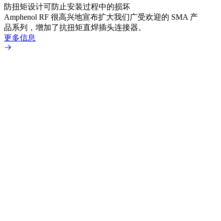
防扭矩设计可防止安装过程中的损坏
利用
Amphenol RF 很高兴地宣布扩大我们广受欢迎的 SMA 产
Amp
品系列，增加了抗扭矩直焊插头连接器。
专为低
更多信息
更多