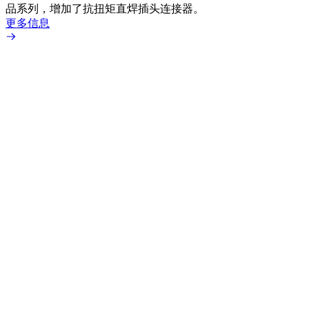
品系列，增加了抗扭矩直焊插头连接器。
专为低
更多信息
更多