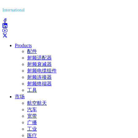
International
(203) 743-9272
Products
配件
射频适配器
射频衰减器
射频电缆组件
射频连接器
射频终端器
工具
市场
航空航天
汽车
宽带
广播
工业
医疗