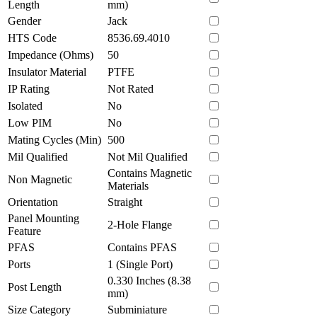
Length
mm)
Gender
Jack
HTS Code
8536.69.4010
Impedance (Ohms)
50
Insulator Material
PTFE
IP Rating
Not Rated
Isolated
No
Low PIM
No
Mating Cycles (Min)
500
Mil Qualified
Not Mil Qualified
Contains Magnetic
Non Magnetic
Materials
Orientation
Straight
Panel Mounting
2-Hole Flange
Feature
PFAS
Contains PFAS
Ports
1 (Single Port)
0.330 Inches (8.38
Post Length
mm)
Size Category
Subminiature