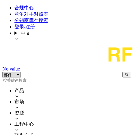
合规中心
竞争对手对照表
分销商库存搜索
登录/注册
中文
No value
产品
市场
资源
工程中心