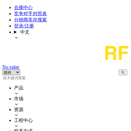
合规中心
竞争对手对照表
分销商库存搜索
登录/注册
中文
No value
产品
市场
资源
工程中心