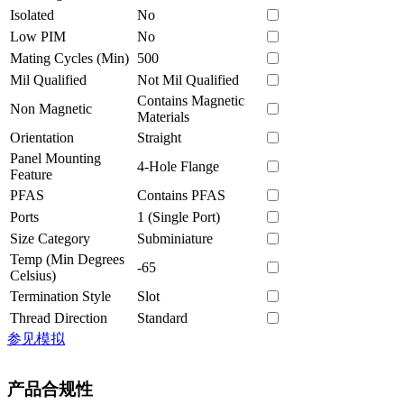
Isolated
No
Low PIM
No
Mating Cycles (Min)
500
Mil Qualified
Not Mil Qualified
Contains Magnetic
Non Magnetic
Materials
Orientation
Straight
Panel Mounting
4-Hole Flange
Feature
PFAS
Contains PFAS
Ports
1 (Single Port)
Size Category
Subminiature
Temp (Min Degrees
-65
Celsius)
Termination Style
Slot
Thread Direction
Standard
参见模拟
产品合规性