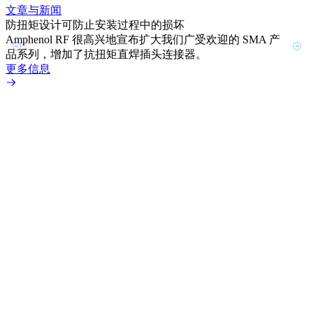
文章与新闻
文章
防扭矩设计可防止安装过程中的损坏
利用
Amphenol RF 很高兴地宣布扩大我们广受欢迎的 SMA 产
Amp
品系列，增加了抗扭矩直焊插头连接器。
专为低
更多信息
更多