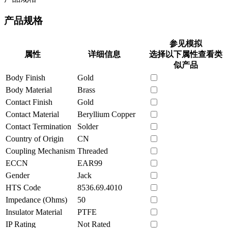
产品规格
参见模拟
属性
详细信息
选择以下属性查看类
似产品
Body Finish
Gold
Body Material
Brass
Contact Finish
Gold
Contact Material
Beryllium Copper
Contact Termination
Solder
Country of Origin
CN
Coupling Mechanism
Threaded
ECCN
EAR99
Gender
Jack
HTS Code
8536.69.4010
Impedance (Ohms)
50
Insulator Material
PTFE
IP Rating
Not Rated