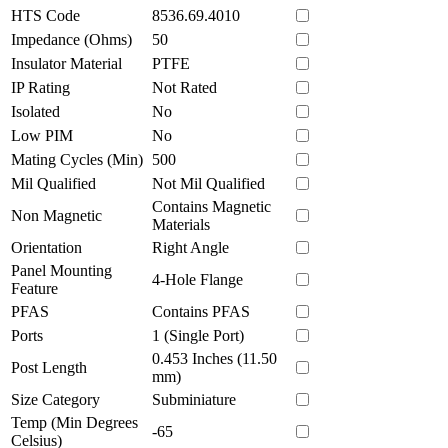
HTS Code
8536.69.4010
Impedance (Ohms)
50
Insulator Material
PTFE
IP Rating
Not Rated
Isolated
No
Low PIM
No
Mating Cycles (Min)
500
Mil Qualified
Not Mil Qualified
Contains Magnetic
Non Magnetic
Materials
Orientation
Right Angle
Panel Mounting
4-Hole Flange
Feature
PFAS
Contains PFAS
Ports
1 (Single Port)
0.453 Inches (11.50
Post Length
mm)
Size Category
Subminiature
Temp (Min Degrees
-65
Celsius)