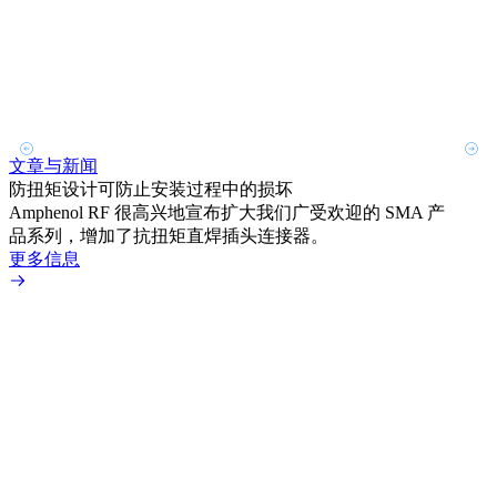
文章与新闻
文章
防扭矩设计可防止安装过程中的损坏
利用
Amphenol RF 很高兴地宣布扩大我们广受欢迎的 SMA 产
Amp
品系列，增加了抗扭矩直焊插头连接器。
专为低
更多信息
更多