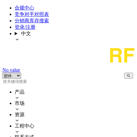
合规中心
竞争对手对照表
分销商库存搜索
登录/注册
中文
No value
产品
市场
资源
工程中心