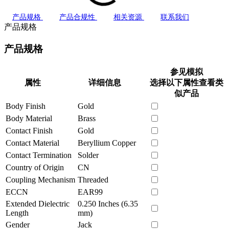
产品规格
产品合规性
相关资源
联系我们
产品规格
产品规格
参见模拟
属性
详细信息
选择以下属性查看类
似产品
Body Finish
Gold
Body Material
Brass
Contact Finish
Gold
Contact Material
Beryllium Copper
Contact Termination
Solder
Country of Origin
CN
Coupling Mechanism
Threaded
ECCN
EAR99
Extended Dielectric
0.250 Inches (6.35
Length
mm)
Gender
Jack