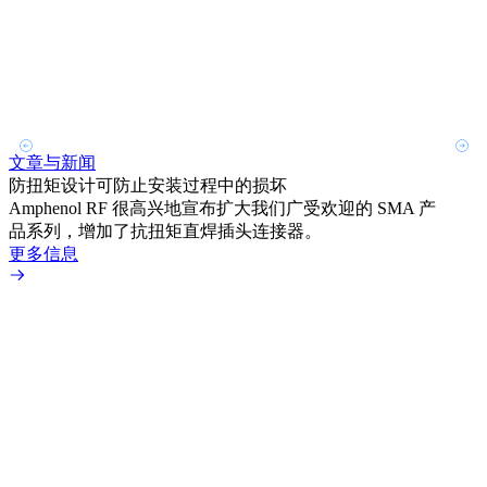
文章与新闻
文章
防扭矩设计可防止安装过程中的损坏
利用
Amphenol RF 很高兴地宣布扩大我们广受欢迎的 SMA 产
Amp
品系列，增加了抗扭矩直焊插头连接器。
专为低
更多信息
更多