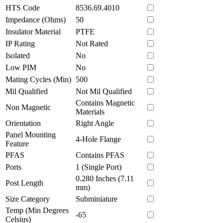
HTS Code
8536.69.4010
Impedance (Ohms)
50
Insulator Material
PTFE
IP Rating
Not Rated
Isolated
No
Low PIM
No
Mating Cycles (Min)
500
Mil Qualified
Not Mil Qualified
Contains Magnetic
Non Magnetic
Materials
Orientation
Right Angle
Panel Mounting
4-Hole Flange
Feature
PFAS
Contains PFAS
Ports
1 (Single Port)
0.280 Inches (7.11
Post Length
mm)
Size Category
Subminiature
Temp (Min Degrees
-65
Celsius)