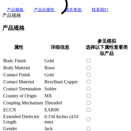
产品规格
产品合规性
相关资源
联系我们
产品规格
产品规格
参见模拟
属性
详细信息
选择以下属性查看类
似产品
Body Finish
Gold
Body Material
Brass
Contact Finish
Gold
Contact Material
Beryllium Copper
Contact Termination
Solder
Country of Origin
MX
Coupling Mechanism
Threaded
ECCN
EAR99
Extended Dielectric
0.158 Inches (4.01
Length
mm)
Gender
Jack