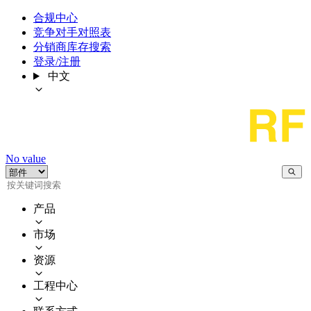
合规中心
竞争对手对照表
分销商库存搜索
登录/注册
中文
No value
产品
市场
资源
工程中心