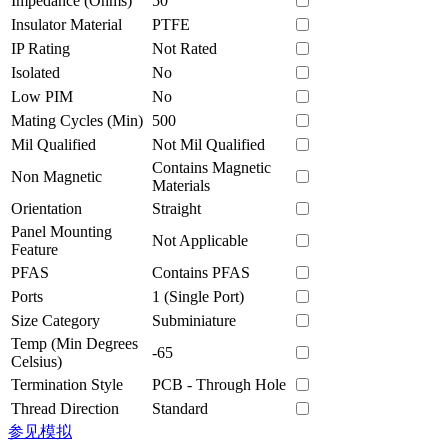
Impedance (Ohms)
50
Insulator Material
PTFE
IP Rating
Not Rated
Isolated
No
Low PIM
No
Mating Cycles (Min)
500
Mil Qualified
Not Mil Qualified
Contains Magnetic
Non Magnetic
Materials
Orientation
Straight
Panel Mounting
Not Applicable
Feature
PFAS
Contains PFAS
Ports
1 (Single Port)
Size Category
Subminiature
Temp (Min Degrees
-65
Celsius)
Termination Style
PCB - Through Hole
Thread Direction
Standard
参见模拟