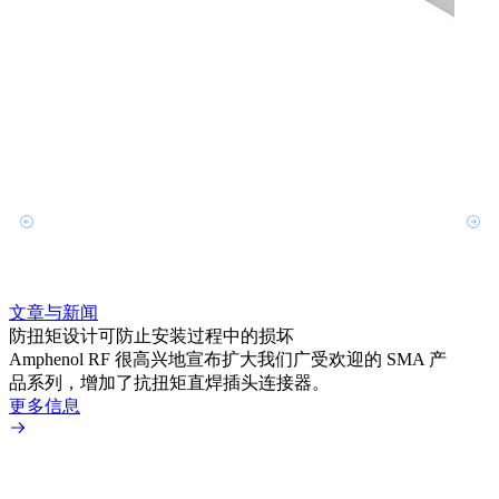
文章与新闻
文章
防扭矩设计可防止安装过程中的损坏
利用
Amphenol RF 很高兴地宣布扩大我们广受欢迎的 SMA 产
Amp
品系列，增加了抗扭矩直焊插头连接器。
专为低
更多信息
更多