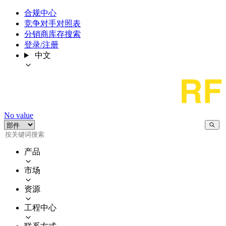
合规中心
竞争对手对照表
分销商库存搜索
登录/注册
中文
No value
产品
市场
资源
工程中心