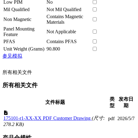
Low PIM
No
Mil Qualified
Not Mil Qualified
Contains Magnetic
Non Magnetic
Materials
Panel Mounting
Not Applicable
Feature
PFAS
Contains PFAS
Unit Weight (Grams)
90.800
参见模拟
所有相关文件
所有相关文件
类
发布日
文件标题
型
期
175101-r1-XX-XX PDF Customer Drawing
(尺寸:
pdf
2026/5/7
278.2 KB)
产品合规性