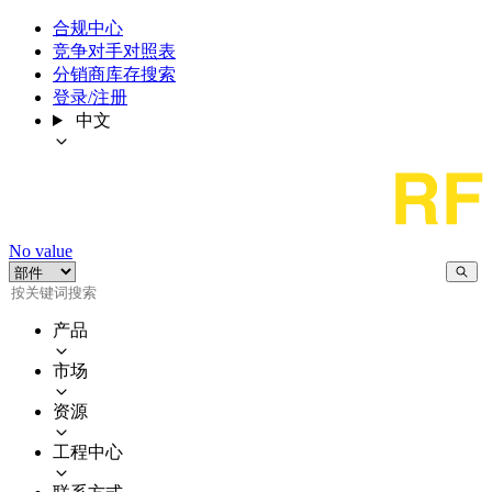
合规中心
竞争对手对照表
分销商库存搜索
登录/注册
中文
No value
产品
市场
资源
工程中心