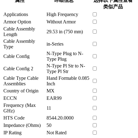
属性
详细信息
选择以下属性查看
类似产品
Applications
High Frequency
Armor Option
Without Armor
Cable Assembly
29.53 in (750 mm)
Length
Cable Assembly
in-Series
Type
N-Type Plug to N-
Cable Config
Type Plug
N-Type Pl Str to N-
Cable Config 2
Type Pl Str
Cable Type Cable
Hand Formable 0.085
Assemblies
Inch
Country of Origin
MX
ECCN
EAR99
Frequency (Max
11
GHz)
HTS Code
8544.20.0000
Impedance (Ohms)
50
IP Rating
Not Rated