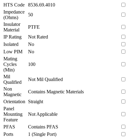
HTS Code
8536.69.4010
Impedance
50
(Ohms)
Insulator
PTFE
Material
IP Rating
Not Rated
Isolated
No
Low PIM
No
Mating
Cycles
100
(Min)
Mil
Not Mil Qualified
Qualified
Non
Contains Magnetic Materials
Magnetic
Orientation
Straight
Panel
Mounting
Not Applicable
Feature
PFAS
Contains PFAS
Ports
1 (Single Port)