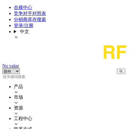
合规中心
竞争对手对照表
分销商库存搜索
登录/注册
中文
No value
产品
市场
资源
工程中心