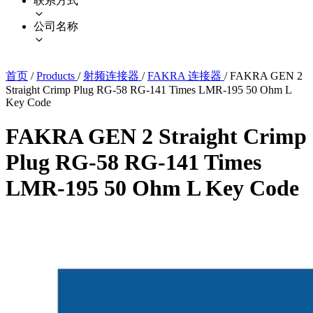
联系方式
公司名称
首页
/
Products
/
射频连接器
/
FAKRA 连接器
/
FAKRA GEN 2
Straight Crimp Plug RG-58 RG-141 Times LMR-195 50 Ohm L
Key Code
FAKRA GEN 2 Straight Crimp
Plug RG-58 RG-141 Times
LMR-195 50 Ohm L Key Code