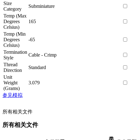
Size
Subminiature
Category
Temp (Max
Degrees
165
Celsius)
Temp (Min
Degrees
-65
Celsius)
Termination
Cable - Crimp
Style
Thread
Standard
Direction
Unit
Weight
3.079
(Grams)
参见模拟
所有相关文件
所有相关文件
类