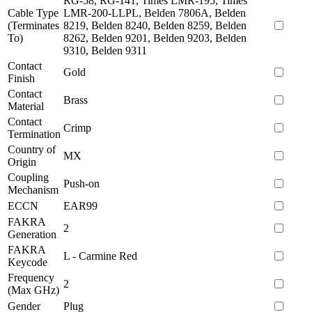
RG-58, RG-141, Times LMR-195, Times
Cable Type
LMR-200-LLPL, Belden 7806A, Belden
(Terminates
8219, Belden 8240, Belden 8259, Belden
To)
8262, Belden 9201, Belden 9203, Belden
9310, Belden 9311
Contact
Gold
Finish
Contact
Brass
Material
Contact
Crimp
Termination
Country of
MX
Origin
Coupling
Push-on
Mechanism
ECCN
EAR99
FAKRA
2
Generation
FAKRA
L - Carmine Red
Keycode
Frequency
2
(Max GHz)
Gender
Plug