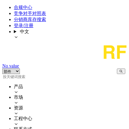
合规中心
竞争对手对照表
分销商库存搜索
登录/注册
中文
No value
产品
市场
资源
工程中心