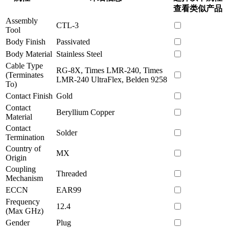
查看类似产品
Assembly
CTL-3
Tool
Body Finish
Passivated
Body Material
Stainless Steel
Cable Type
RG-8X, Times LMR-240, Times
(Terminates
LMR-240 UltraFlex, Belden 9258
To)
Contact Finish
Gold
Contact
Beryllium Copper
Material
Contact
Solder
Termination
Country of
MX
Origin
Coupling
Threaded
Mechanism
ECCN
EAR99
Frequency
12.4
(Max GHz)
Gender
Plug