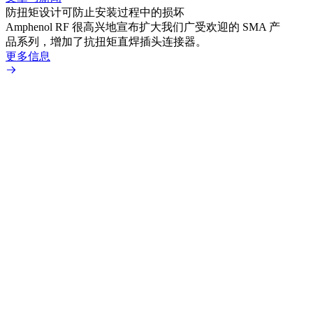
防扭矩设计可防止安装过程中的损坏
利用
Amphenol RF 很高兴地宣布扩大我们广受欢迎的 SMA 产
Amp
品系列，增加了抗扭矩直焊插头连接器。
专为低
更多信息
更多