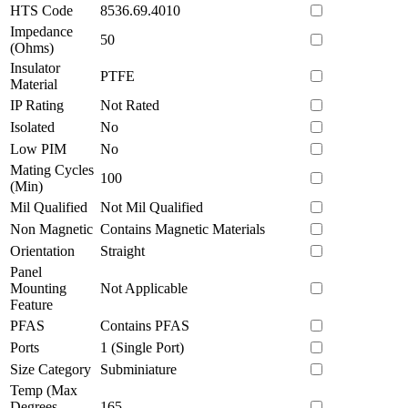
HTS Code
8536.69.4010
Impedance
50
(Ohms)
Insulator
PTFE
Material
IP Rating
Not Rated
Isolated
No
Low PIM
No
Mating Cycles
100
(Min)
Mil Qualified
Not Mil Qualified
Non Magnetic
Contains Magnetic Materials
Orientation
Straight
Panel
Mounting
Not Applicable
Feature
PFAS
Contains PFAS
Ports
1 (Single Port)
Size Category
Subminiature
Temp (Max
Degrees
165