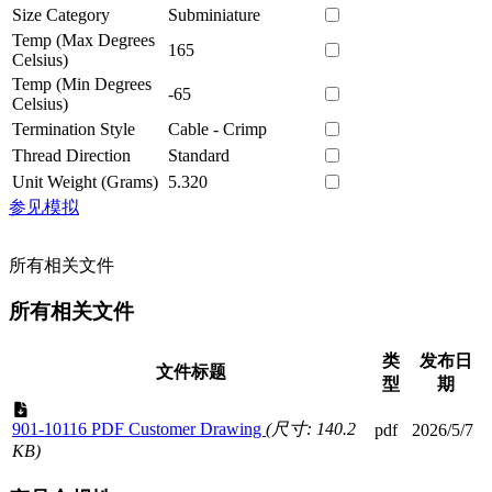
Size Category
Subminiature
Temp (Max Degrees
165
Celsius)
Temp (Min Degrees
-65
Celsius)
Termination Style
Cable - Crimp
Thread Direction
Standard
Unit Weight (Grams)
5.320
参见模拟
所有相关文件
所有相关文件
类
发布日
文件标题
型
期
901-10116 PDF Customer Drawing
(尺寸: 140.2
pdf
2026/5/7
KB)