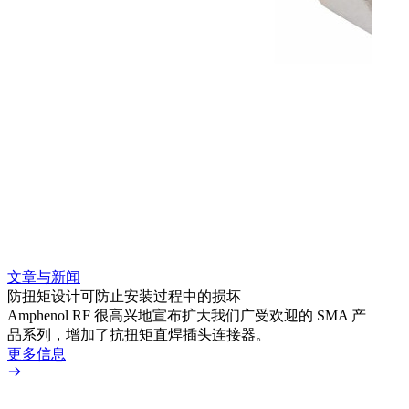
文章与新闻
文章
防扭矩设计可防止安装过程中的损坏
利用
Amphenol RF 很高兴地宣布扩大我们广受欢迎的 SMA 产
Amp
品系列，增加了抗扭矩直焊插头连接器。
专为低
更多信息
更多