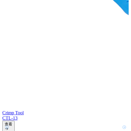
Crimp Tool
CTL-13
查看