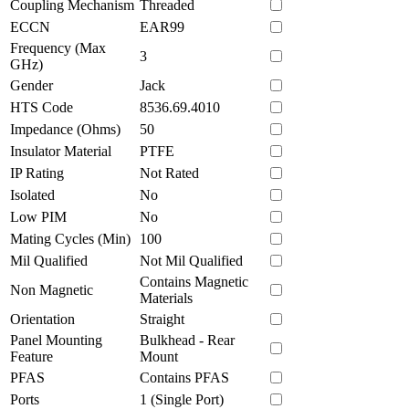
Coupling Mechanism
Threaded
ECCN
EAR99
Frequency (Max
3
GHz)
Gender
Jack
HTS Code
8536.69.4010
Impedance (Ohms)
50
Insulator Material
PTFE
IP Rating
Not Rated
Isolated
No
Low PIM
No
Mating Cycles (Min)
100
Mil Qualified
Not Mil Qualified
Contains Magnetic
Non Magnetic
Materials
Orientation
Straight
Panel Mounting
Bulkhead - Rear
Feature
Mount
PFAS
Contains PFAS
Ports
1 (Single Port)