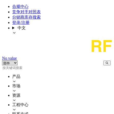
合规中心
竞争对手对照表
分销商库存搜索
登录/注册
中文
No value
产品
市场
资源
工程中心