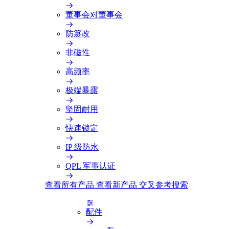
董事会对董事会
防篡改
非磁性
高频率
极端暴露
坚固耐用
快速锁定
IP 级防水
QPL 军事认证
查看所有产品
查看新产品
交叉参考搜索
配件