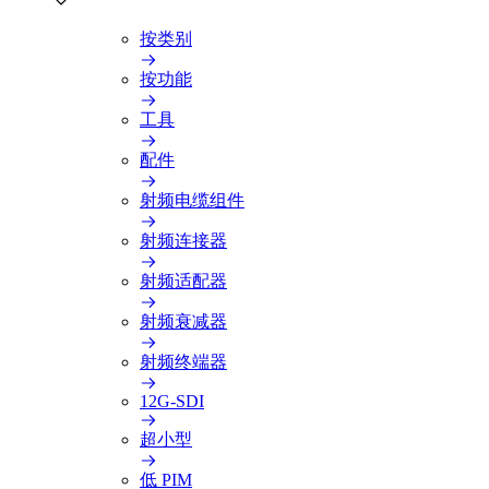
按类别
按功能
工具
配件
射频电缆组件
射频连接器
射频适配器
射频衰减器
射频终端器
12G-SDI
超小型
低 PIM