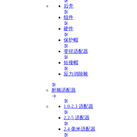
后壳
组件
硬件
保护帽
变径适配器
短接帽
应力消除靴
射频适配器
1.0-2.3 适配器
2.2-5 适配器
2.4 毫米适配器