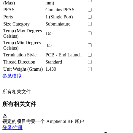
(Max)
mm)
PFAS
Contains PFAS
Ports
1 (Single Port)
Size Category
Subminiature
Temp (Max Degrees
165
Celsius)
Temp (Min Degrees
-65
Celsius)
Termination Style
PCB - End Launch
Thread Direction
Standard
Unit Weight (Grams)
1.430
参见模拟
所有相关文件
所有相关文件
锁定的项目需要一个 Amphenol RF 账户
登录/注册