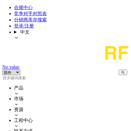
合规中心
竞争对手对照表
分销商库存搜索
登录/注册
中文
No value
产品
市场
资源
工程中心