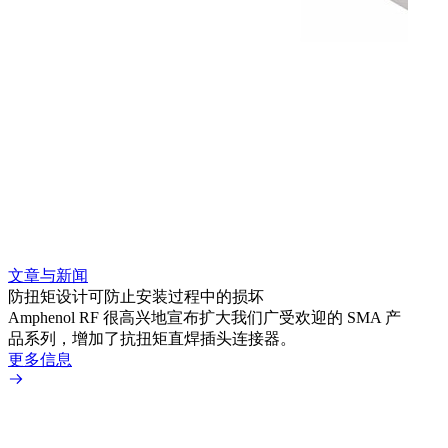
文章与新闻
文章
防扭矩设计可防止安装过程中的损坏
利用
Amphenol RF 很高兴地宣布扩大我们广受欢迎的 SMA 产
Amp
品系列，增加了抗扭矩直焊插头连接器。
专为低
更多信息
更多