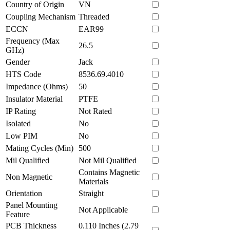
Country of Origin
VN
Coupling Mechanism
Threaded
ECCN
EAR99
Frequency (Max
26.5
GHz)
Gender
Jack
HTS Code
8536.69.4010
Impedance (Ohms)
50
Insulator Material
PTFE
IP Rating
Not Rated
Isolated
No
Low PIM
No
Mating Cycles (Min)
500
Mil Qualified
Not Mil Qualified
Contains Magnetic
Non Magnetic
Materials
Orientation
Straight
Panel Mounting
Not Applicable
Feature
PCB Thickness
0.110 Inches (2.79