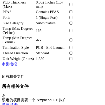
PCB Thickness
0.062 Inches (1.57
(Max)
mm)
PFAS
Contains PFAS
Ports
1 (Single Port)
Size Category
Subminiature
Temp (Max Degrees
165
Celsius)
Temp (Min Degrees
-65
Celsius)
Termination Style
PCB - End Launch
Thread Direction
Standard
Unit Weight (Grams)
1.380
参见模拟
所有相关文件
所有相关文件
锁定的项目需要一个 Amphenol RF 账户
登录/注册