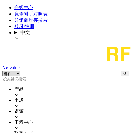
合规中心
竞争对手对照表
分销商库存搜索
登录/注册
中文
No value
产品
市场
资源
工程中心