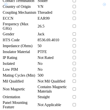
Contact Termination
Solder
Country of Origin
VN
Coupling Mechanism
Threaded
ECCN
EAR99
Frequency (Max
26.5
GHz)
Gender
Jack
HTS Code
8536.69.4010
Impedance (Ohms)
50
Insulator Material
PTFE
IP Rating
Not Rated
Isolated
No
Low PIM
No
Mating Cycles (Min)
500
Mil Qualified
Not Mil Qualified
Contains Magnetic
Non Magnetic
Materials
Orientation
Straight
Panel Mounting
Not Applicable
Feature