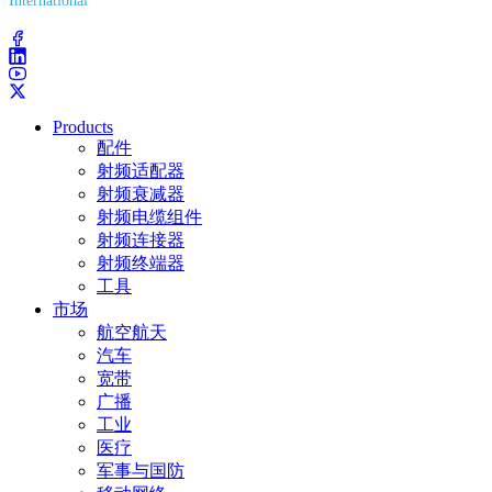
International
(203) 743-9272
Products
配件
射频适配器
射频衰减器
射频电缆组件
射频连接器
射频终端器
工具
市场
航空航天
汽车
宽带
广播
工业
医疗
军事与国防