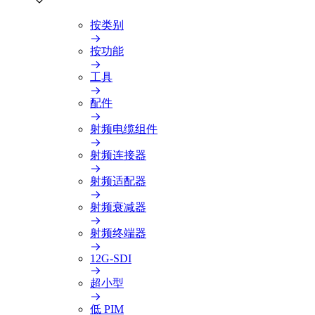
按类别
按功能
工具
配件
射频电缆组件
射频连接器
射频适配器
射频衰减器
射频终端器
12G-SDI
超小型
低 PIM