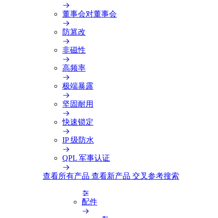
董事会对董事会
防篡改
非磁性
高频率
极端暴露
坚固耐用
快速锁定
IP 级防水
QPL 军事认证
查看所有产品
查看新产品
交叉参考搜索
配件