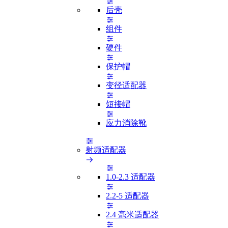
后壳
组件
硬件
保护帽
变径适配器
短接帽
应力消除靴
射频适配器
1.0-2.3 适配器
2.2-5 适配器
2.4 毫米适配器