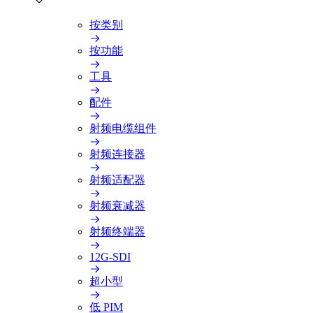
按类别
按功能
工具
配件
射频电缆组件
射频连接器
射频适配器
射频衰减器
射频终端器
12G-SDI
超小型
低 PIM