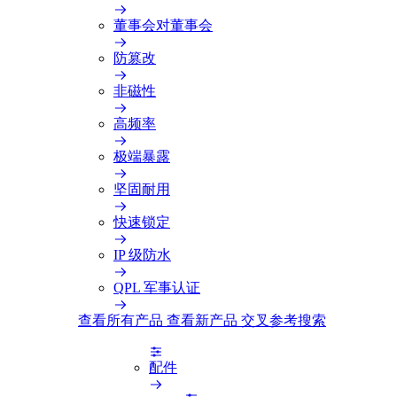
董事会对董事会
防篡改
非磁性
高频率
极端暴露
坚固耐用
快速锁定
IP 级防水
QPL 军事认证
查看所有产品
查看新产品
交叉参考搜索
配件