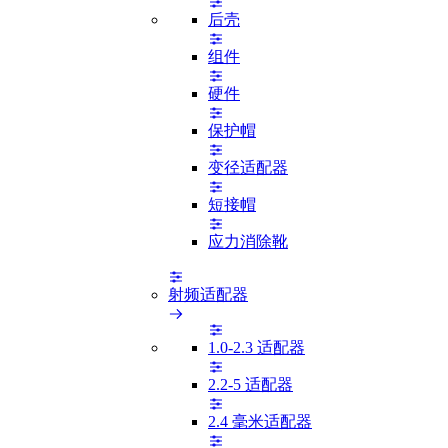
后壳
组件
硬件
保护帽
变径适配器
短接帽
应力消除靴
射频适配器
1.0-2.3 适配器
2.2-5 适配器
2.4 毫米适配器