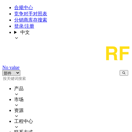
合规中心
竞争对手对照表
分销商库存搜索
登录/注册
中文
No value
产品
市场
资源
工程中心