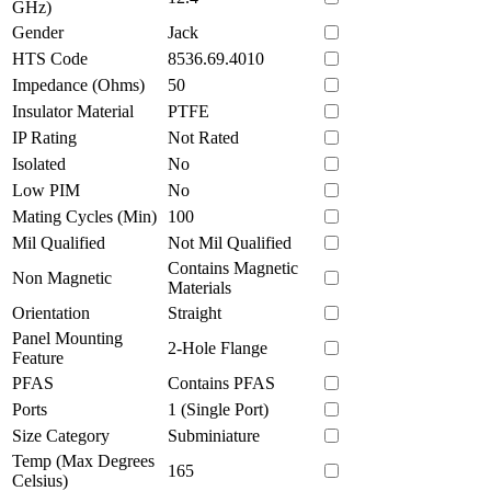
GHz)
Gender
Jack
HTS Code
8536.69.4010
Impedance (Ohms)
50
Insulator Material
PTFE
IP Rating
Not Rated
Isolated
No
Low PIM
No
Mating Cycles (Min)
100
Mil Qualified
Not Mil Qualified
Contains Magnetic
Non Magnetic
Materials
Orientation
Straight
Panel Mounting
2-Hole Flange
Feature
PFAS
Contains PFAS
Ports
1 (Single Port)
Size Category
Subminiature
Temp (Max Degrees
165
Celsius)