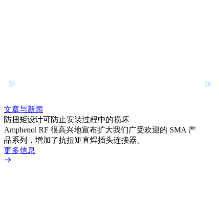
文章与新闻
文章
防扭矩设计可防止安装过程中的损坏
利用
Amphenol RF 很高兴地宣布扩大我们广受欢迎的 SMA 产
Amp
品系列，增加了抗扭矩直焊插头连接器。
专为低
更多信息
更多