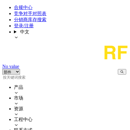
合规中心
竞争对手对照表
分销商库存搜索
登录/注册
中文
No value
产品
市场
资源
工程中心