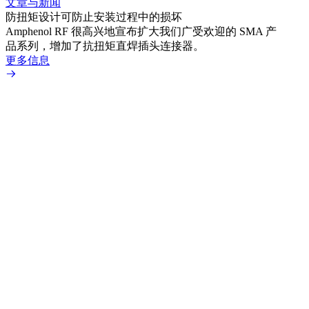
文章与新闻
文章
防扭矩设计可防止安装过程中的损坏
利用
Amphenol RF 很高兴地宣布扩大我们广受欢迎的 SMA 产
Amp
品系列，增加了抗扭矩直焊插头连接器。
专为低
更多信息
更多