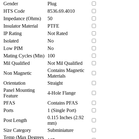
Gender
Plug
HTS Code
8536.69.4010
Impedance (Ohms)
50
Insulator Material
PTFE
IP Rating
Not Rated
Isolated
No
Low PIM
No
Mating Cycles (Min)
100
Mil Qualified
Not Mil Qualified
Contains Magnetic
Non Magnetic
Materials
Orientation
Straight
Panel Mounting
4-Hole Flange
Feature
PFAS
Contains PFAS
Ports
1 (Single Port)
0.115 Inches (2.92
Post Length
mm)
Size Category
Subminiature
Temp (Max Degrees