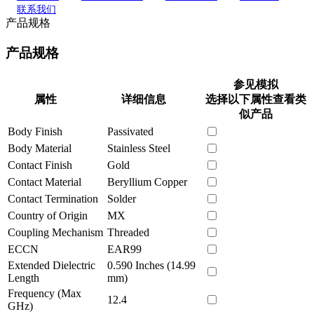
联系我们
产品规格
产品规格
参见模拟
属性
详细信息
选择以下属性查看类
似产品
Body Finish
Passivated
Body Material
Stainless Steel
Contact Finish
Gold
Contact Material
Beryllium Copper
Contact Termination
Solder
Country of Origin
MX
Coupling Mechanism
Threaded
ECCN
EAR99
Extended Dielectric
0.590 Inches (14.99
Length
mm)
Frequency (Max
12.4
GHz)