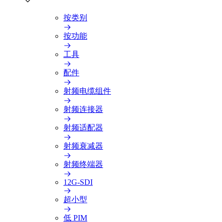
按类别
按功能
工具
配件
射频电缆组件
射频连接器
射频适配器
射频衰减器
射频终端器
12G-SDI
超小型
低 PIM