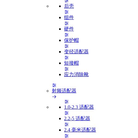
后壳
组件
硬件
保护帽
变径适配器
短接帽
应力消除靴
射频适配器
1.0-2.3 适配器
2.2-5 适配器
2.4 毫米适配器