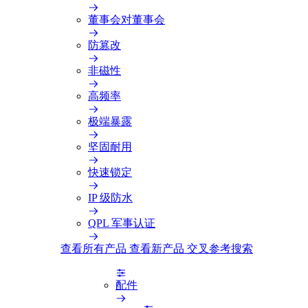
董事会对董事会
防篡改
非磁性
高频率
极端暴露
坚固耐用
快速锁定
IP 级防水
QPL 军事认证
查看所有产品
查看新产品
交叉参考搜索
配件