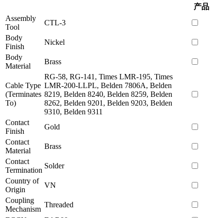
产品
Assembly
CTL-3
Tool
Body
Nickel
Finish
Body
Brass
Material
RG-58, RG-141, Times LMR-195, Times
Cable Type
LMR-200-LLPL, Belden 7806A, Belden
(Terminates
8219, Belden 8240, Belden 8259, Belden
To)
8262, Belden 9201, Belden 9203, Belden
9310, Belden 9311
Contact
Gold
Finish
Contact
Brass
Material
Contact
Solder
Termination
Country of
VN
Origin
Coupling
Threaded
Mechanism