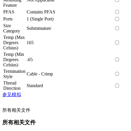
Feature
PFAS
Contains PFAS
Ports
1 (Single Port)
Size
Subminiature
Category
Temp (Max
Degrees
165
Celsius)
Temp (Min
Degrees
-65
Celsius)
Termination
Cable - Crimp
Style
Thread
Standard
Direction
参见模拟
所有相关文件
所有相关文件