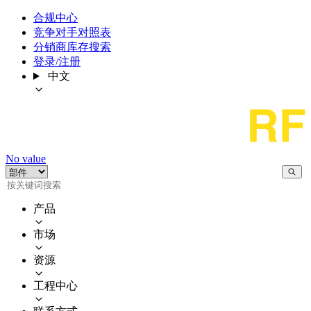
合规中心
竞争对手对照表
分销商库存搜索
登录/注册
中文
No value
产品
市场
资源
工程中心