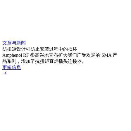
文章与新闻
文章
防扭矩设计可防止安装过程中的损坏
利用
Amphenol RF 很高兴地宣布扩大我们广受欢迎的 SMA 产
Amp
品系列，增加了抗扭矩直焊插头连接器。
专为低
更多信息
更多