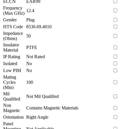
ECCN
EAR99
Frequency
12.4
(Max GHz)
Gender
Plug
HTS Code
8536.69.4010
Impedance
50
(Ohms)
Insulator
PTFE
Material
IP Rating
Not Rated
Isolated
No
Low PIM
No
Mating
Cycles
100
(Min)
Mil
Not Mil Qualified
Qualified
Non
Contains Magnetic Materials
Magnetic
Orientation
Right Angle
Panel
Mounting
Not Applicable