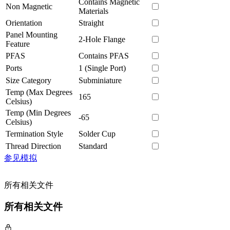
Contains Magnetic
Non Magnetic
Materials
Orientation
Straight
Panel Mounting
2-Hole Flange
Feature
PFAS
Contains PFAS
Ports
1 (Single Port)
Size Category
Subminiature
Temp (Max Degrees
165
Celsius)
Temp (Min Degrees
-65
Celsius)
Termination Style
Solder Cup
Thread Direction
Standard
参见模拟
所有相关文件
所有相关文件