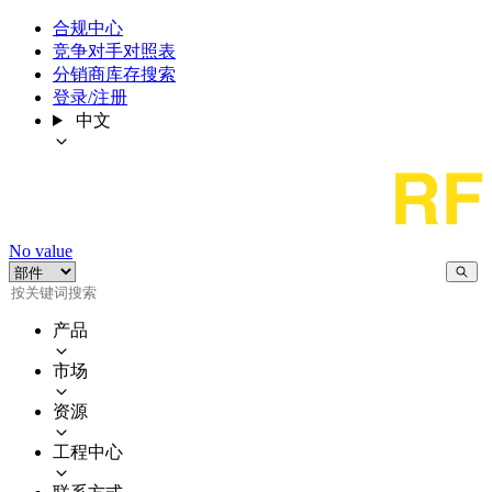
合规中心
竞争对手对照表
分销商库存搜索
登录/注册
中文
No value
产品
市场
资源
工程中心