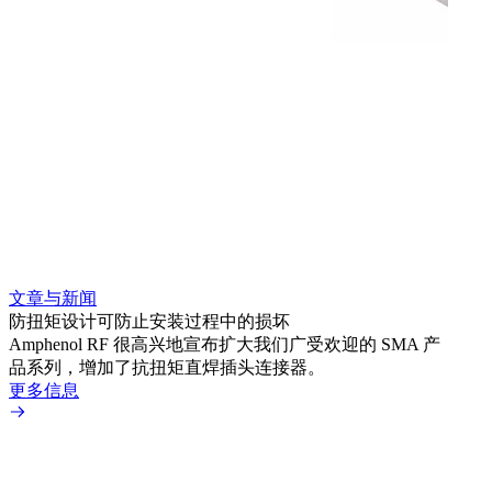
文章与新闻
文章
防扭矩设计可防止安装过程中的损坏
利用
Amphenol RF 很高兴地宣布扩大我们广受欢迎的 SMA 产
Amp
品系列，增加了抗扭矩直焊插头连接器。
专为低
更多信息
更多