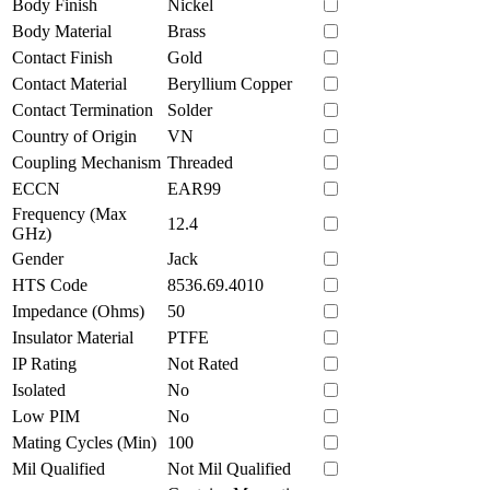
Body Finish
Nickel
Body Material
Brass
Contact Finish
Gold
Contact Material
Beryllium Copper
Contact Termination
Solder
Country of Origin
VN
Coupling Mechanism
Threaded
ECCN
EAR99
Frequency (Max
12.4
GHz)
Gender
Jack
HTS Code
8536.69.4010
Impedance (Ohms)
50
Insulator Material
PTFE
IP Rating
Not Rated
Isolated
No
Low PIM
No
Mating Cycles (Min)
100
Mil Qualified
Not Mil Qualified