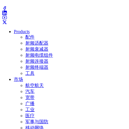
(203) 743-9272
Products
配件
射频适配器
射频衰减器
射频电缆组件
射频连接器
射频终端器
工具
市场
航空航天
汽车
宽带
广播
工业
医疗
军事与国防
移动网络