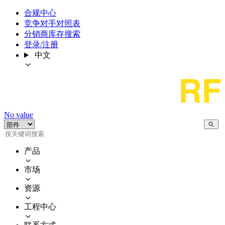
合规中心
竞争对手对照表
分销商库存搜索
登录/注册
中文
No value
产品
市场
资源
工程中心