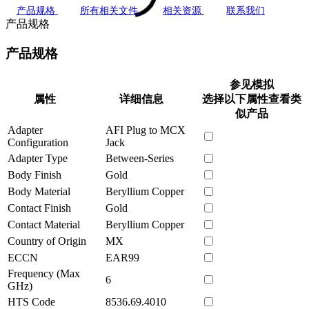
产品规格
所有相关文件
相关资源
联系我们
产品规格
产品规格
参见模拟
属性
详细信息
选择以下属性查看类
似产品
Adapter
AFI Plug to MCX
Configuration
Jack
Adapter Type
Between-Series
Body Finish
Gold
Body Material
Beryllium Copper
Contact Finish
Gold
Contact Material
Beryllium Copper
Country of Origin
MX
ECCN
EAR99
Frequency (Max
6
GHz)
HTS Code
8536.69.4010